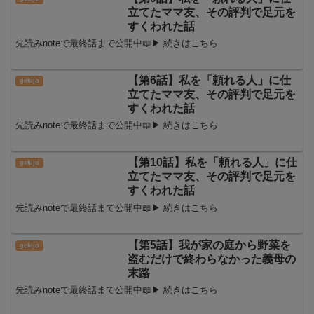
立てたママ友、その評判で足元を
すくわれた話
先読みnoteで最終話まで公開中📖▶ 続きはこちら
【第6話】私を「頼れる人」に仕
立てたママ友、その評判で足元を
すくわれた話
先読みnoteで最終話まで公開中📖▶ 続きはこちら
【第10話】私を「頼れる人」に仕
立てたママ友、その評判で足元を
すくわれた話
先読みnoteで最終話まで公開中📖▶ 続きはこちら
【第5話】我が家の庭から野菜を
盗むだけで終わらなかった義母の
末路
先読みnoteで最終話まで公開中📖▶ 続きはこちら