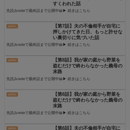
すくわれた話
先読みnoteで最終話まで公開中📖▶ 続きはこちら
【第7話】夫の不倫相手が自宅に
押しかけてきた日、もっと許せな
い裏切りに気づいた話
先読みnoteで最終話まで公開中📖▶ 続きはこちら
【第8話】我が家の庭から野菜を
盗むだけで終わらなかった義母の
末路
先読みnoteで最終話まで公開中📖▶ 続きはこちら
【第6話】我が家の庭から野菜を
盗むだけで終わらなかった義母の
末路
先読みnoteで最終話まで公開中📖▶ 続きはこちら
【第6話】夫の不倫相手が自宅に