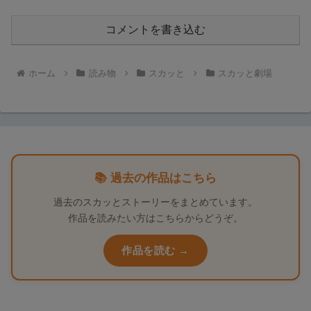
コメントを書き込む
ホーム
読み物
スカッと
スカッと劇場
📚 過去の作品はこちら
過去のスカッとストーリーをまとめています。
作品を読みたい方はこちらからどうぞ。
作品を読む →