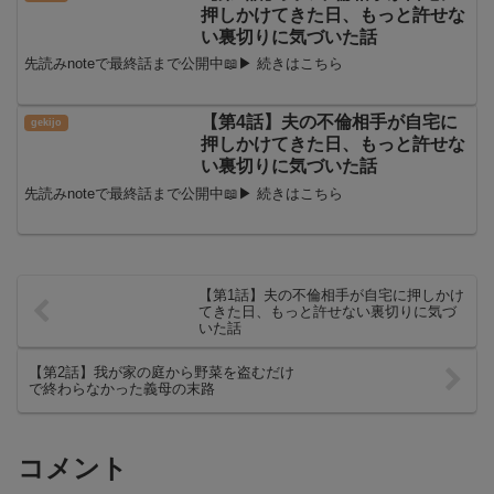
押しかけてきた日、もっと許せな
い裏切りに気づいた話
先読みnoteで最終話まで公開中📖▶ 続きはこちら
【第4話】夫の不倫相手が自宅に
押しかけてきた日、もっと許せな
い裏切りに気づいた話
先読みnoteで最終話まで公開中📖▶ 続きはこちら
【第1話】夫の不倫相手が自宅に押しかけ
てきた日、もっと許せない裏切りに気づ
いた話
【第2話】我が家の庭から野菜を盗むだけ
で終わらなかった義母の末路
コメント