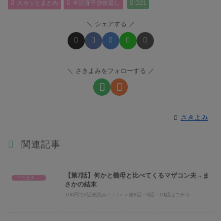
スカッとまとめ
半沢直子@倍返し
D21
シェアする
さきよみをフォローする
さきよみ
関連記事
【第7話】何かと義母と比べてくるマザコン夫→ま
半沢直子@倍返し
さかの結末
100円で3話先読み！！↓＞＞第8話・9話・10話はコチラ