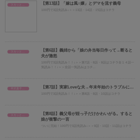
【第13話】「嫁は風○嬢」とデマを流す義母
スカッとまとめ
100円で3話先読み↓＞＞13話・14話・15話はコチラ
【第6話】義姉から「娘の弁当毎日作って→断ると
スカッとまとめ
夫が激怒
100円で3話先読み！！↓＞＞第7話・8話・9話はコチラ全１４話一
気読み！！↓＞＞全話一気読みはコチ...
【第7話】実家Loveな夫→年末年始のトラブルに…
半沢直子@倍返し
100円で3話先読み！！↓＞＞第8話・9話・10話はコチラ
【第8話】義父母が姪っ子だけかわいがる。すると
スカッとまとめ
娘が衝撃の一言
ついに完結！100円で3話先読み↓＞＞9話・10話・11話はコチラ