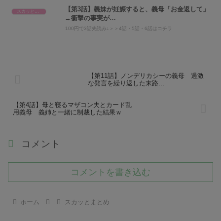
【第3話】義妹が妊娠すると、義母「お金返して」
スカッとまとめ
→衝撃の事実が…
100円で3話先読み↓＞＞4話・5話・6話はコチラ
【第11話】ノンデリカシーの義母 過激
な発言を繰り返した末路…
【第4話】母と寝るマザコン夫とカード乱
用義母 義姉と一緒に制裁した結果ｗ
コメント
コメントを書き込む
ホーム
スカッとまとめ