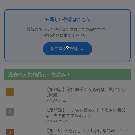
✨ 新しい作品はこちら
最新のスカッと作品は新ブログで更新中です。
ぜひ遊びに来てください！
新ブログで読む →
過去の人気作品も一気読み！
【第18話】家に勝手に入る義母、罠にかか
り悶絶
89174 views
【第12話】「子供を産め」とうるさい義父
母→夫の前でフルボッコ
88459 views
【第8話】子をおしつけ出かける兄嫁→ヤバ