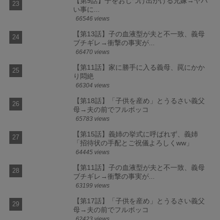
【第9話】子をおしつけ出かける兄嫁→ヤバ
い事に...
66546 views
【第13話】子の血液型が夫と不一致、義母
ブチギレ→衝撃の事実が...
66470 views
【第11話】家に勝手に入る義母、罠にかか
り悶絶
66304 views
【第18話】「子供を産め」とうるさい義父
母→夫の前でフルボッコ
65783 views
【第15話】義姉の挙式に呼ばれず、義姉
「招待状の手配とご祝儀よろしくww」
64445 views
【第11話】子の血液型が夫と不一致、義母
ブチギレ→衝撃の事実が...
63199 views
【第17話】「子供を産め」とうるさい義父
母→夫の前でフルボッコ
62423 views