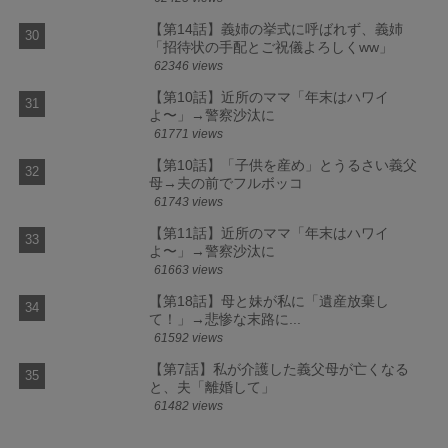
【第14話】義姉の挙式に呼ばれず、義姉
「招待状の手配とご祝儀よろしくww」
62346 views
【第10話】近所のママ「年末はハワイ
よ〜」→警察沙汰に
61771 views
【第10話】「子供を産め」とうるさい義父
母→夫の前でフルボッコ
61743 views
【第11話】近所のママ「年末はハワイ
よ〜」→警察沙汰に
61663 views
【第18話】母と妹が私に「遺産放棄し
て！」→悲惨な末路に...
61592 views
【第7話】私が介護した義父母が亡くなる
と、夫「離婚して」
61482 views