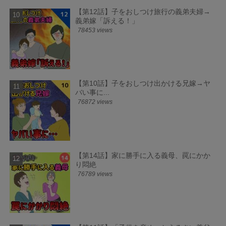
【第12話】子をおしつけ旅行の義弟夫婦→
義弟嫁「訴える！」
78453 views
【第10話】子をおしつけ出かける兄嫁→ヤ
バい事に...
76872 views
【第14話】家に勝手に入る義母、罠にかか
り悶絶
76789 views