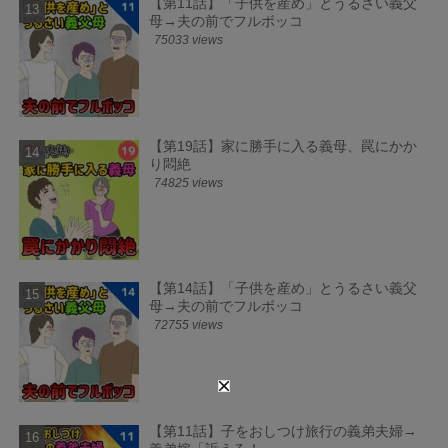
【第11話】「子供を産め」とうるさい義父
母→夫の前でフルボッコ
75033 views
【第19話】家に勝手に入る義母、罠にかか
り悶絶
74825 views
【第14話】「子供を産め」とうるさい義父
母→夫の前でフルボッコ
72755 views
【第11話】子をおしつけ旅行の義弟夫婦→