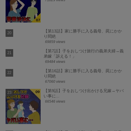
71829 views
【第13話】家に勝手に入る義母、罠にかか
り悶絶
69859 views
【第7話】子をおしつけ旅行の義弟夫婦→義
弟嫁「訴える！」
69484 views
【第16話】家に勝手に入る義母、罠にかか
り悶絶
67060 views
【第9話】子をおしつけ出かける兄嫁→ヤバ
い事に...
66546 views