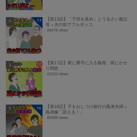
【第13話】「子供を産め」とうるさい義父
母→夫の前でフルボッコ
84478 views
【第17話】家に勝手に入る義母、罠にかか
り悶絶
83202 views
【第16話】子をおしつけ旅行の義弟夫婦→
義弟嫁「訴える！」
80986 views