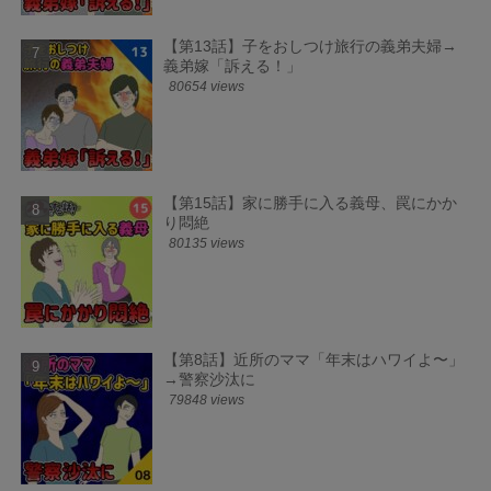
【第13話】子をおしつけ旅行の義弟夫婦→
義弟嫁「訴える！」
80654 views
【第15話】家に勝手に入る義母、罠にかか
り悶絶
80135 views
【第8話】近所のママ「年末はハワイよ〜」
→警察沙汰に
79848 views