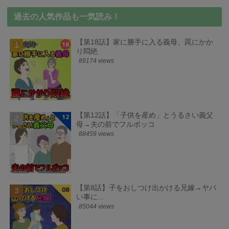
過去の人気作品も一気読み！
【第18話】家に勝手に入る義母、罠にかか
り悶絶
89174 views
【第12話】「子供を産め」とうるさい義父
母→夫の前でフルボッコ
88459 views
【第8話】子をおしつけ出かける兄嫁→ヤバ
い事に...
85044 views