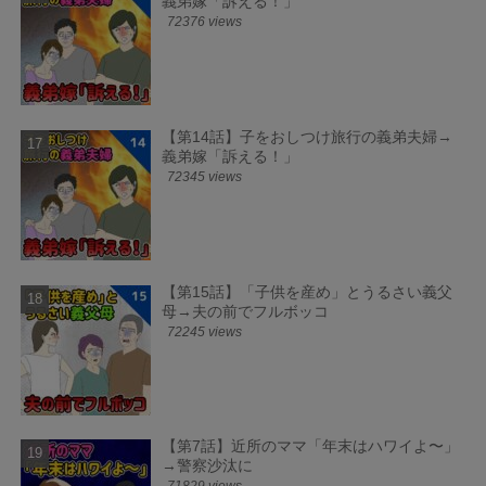
義弟嫁「訴える！」
72376 views
【第14話】子をおしつけ旅行の義弟夫婦→
義弟嫁「訴える！」
72345 views
【第15話】「子供を産め」とうるさい義父
母→夫の前でフルボッコ
72245 views
【第7話】近所のママ「年末はハワイよ〜」
→警察沙汰に