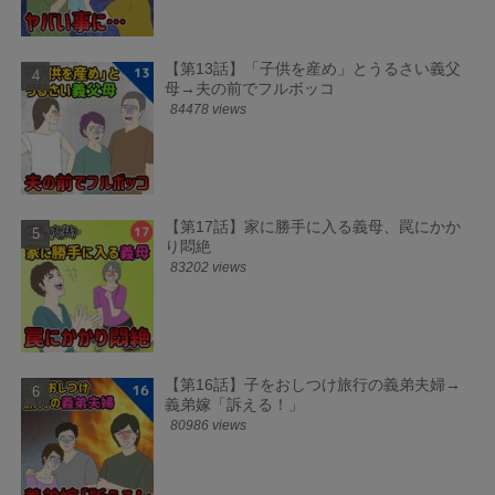
【第13話】「子供を産め」とうるさい義父
母→夫の前でフルボッコ
84478 views
【第17話】家に勝手に入る義母、罠にかか
り悶絶
83202 views
【第16話】子をおしつけ旅行の義弟夫婦→
義弟嫁「訴える！」
80986 views