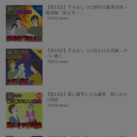
【第12話】子をおしつけ旅行の義弟夫婦→
義弟嫁「訴える！」
78453 views
【第10話】子をおしつけ出かける兄嫁→ヤ
バい事に...
76872 views
【第14話】家に勝手に入る義母、罠にかか
り悶絶
76789 views