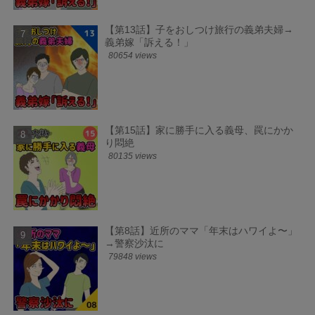
【第13話】子をおしつけ旅行の義弟夫婦→
義弟嫁「訴える！」
80654 views
【第15話】家に勝手に入る義母、罠にかか
り悶絶
80135 views
【第8話】近所のママ「年末はハワイよ〜」
→警察沙汰に
79848 views