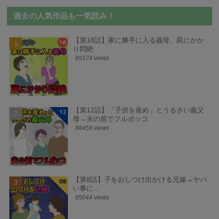
過去の人気作品も一気読み！
【第18話】家に勝手に入る義母、罠にかか
り悶絶
89174 views
【第12話】「子供を産め」とうるさい義父
母→夫の前でフルボッコ
88459 views
【第8話】子をおしつけ出かける兄嫁→ヤバ
い事に...
85044 views