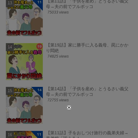
【第11話】「子供を産め」とうるさい義父
母→夫の前でフルボッコ
75033 views
【第19話】家に勝手に入る義母、罠にかか
り悶絶
74825 views
【第14話】「子供を産め」とうるさい義父
母→夫の前でフルボッコ
72755 views
【第11話】子をおしつけ旅行の義弟夫婦→