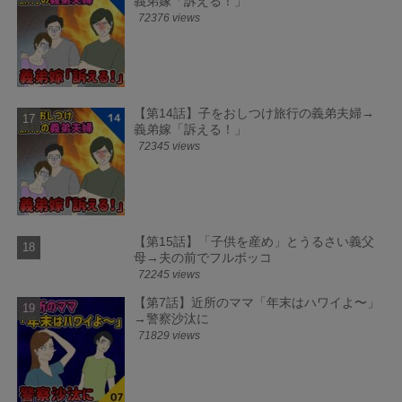
義弟嫁「訴える！」
72376 views
【第14話】子をおしつけ旅行の義弟夫婦→
義弟嫁「訴える！」
72345 views
【第15話】「子供を産め」とうるさい義父
母→夫の前でフルボッコ
72245 views
【第7話】近所のママ「年末はハワイよ〜」
→警察沙汰に
71829 views