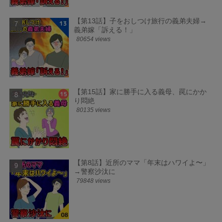
【第13話】子をおしつけ旅行の義弟夫婦→
義弟嫁「訴える！」
80654 views
【第15話】家に勝手に入る義母、罠にかか
り悶絶
80135 views
【第8話】近所のママ「年末はハワイよ〜」
→警察沙汰に
79848 views