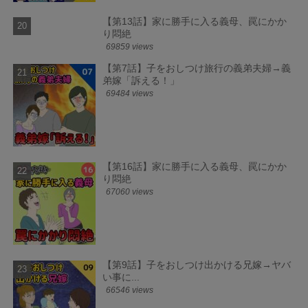
【第13話】家に勝手に入る義母、罠にかか
り悶絶
69859 views
【第7話】子をおしつけ旅行の義弟夫婦→義
弟嫁「訴える！」
69484 views
【第16話】家に勝手に入る義母、罠にかか
り悶絶
67060 views
【第9話】子をおしつけ出かける兄嫁→ヤバ
い事に...
66546 views