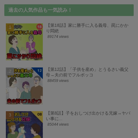
過去の人気作品も一気読み！
【第18話】家に勝手に入る義母、罠にかか
り悶絶
89174 views
【第12話】「子供を産め」とうるさい義父
母→夫の前でフルボッコ
88459 views
【第8話】子をおしつけ出かける兄嫁→ヤバ
い事に...
85044 views