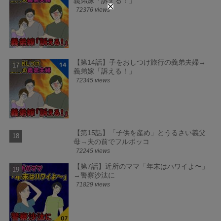
義弟嫁「訴える！」
72376 views
【第14話】子をおしつけ旅行の義弟夫婦→
義弟嫁「訴える！」
72345 views
【第15話】「子供を産め」とうるさい義父
母→夫の前でフルボッコ
72245 views
【第7話】近所のママ「年末はハワイよ〜」
→警察沙汰に
71829 views