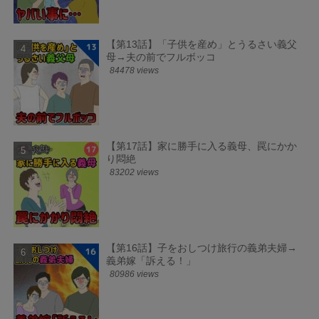
【第13話】「子供を産め」とうるさい義父
母→夫の前でフルボッコ
84478 views
【第17話】家に勝手に入る義母、罠にかか
り悶絶
83202 views
【第16話】子をおしつけ旅行の義弟夫婦→
義弟嫁「訴える！」
80986 views