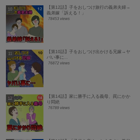
【第12話】子をおしつけ旅行の義弟夫婦→
義弟嫁「訴える！」
78453 views
【第10話】子をおしつけ出かける兄嫁→ヤ
バい事に...
76872 views
【第14話】家に勝手に入る義母、罠にかか
り悶絶
76789 views