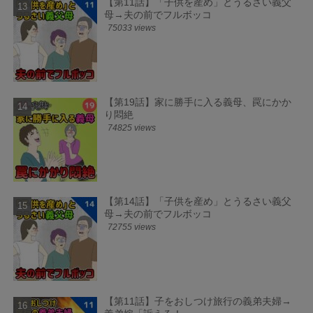
【第11話】「子供を産め」とうるさい義父
母→夫の前でフルボッコ
75033 views
【第19話】家に勝手に入る義母、罠にかか
り悶絶
74825 views
【第14話】「子供を産め」とうるさい義父
母→夫の前でフルボッコ
72755 views
【第11話】子をおしつけ旅行の義弟夫婦→