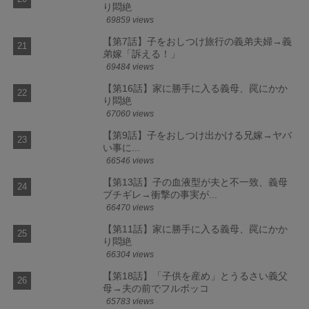
り悶絶
69859 views
【第7話】子をおしつけ旅行の義弟夫婦→義
弟嫁「訴える！」
69484 views
【第16話】家に勝手に入る義母、罠にかか
り悶絶
67060 views
【第9話】子をおしつけ出かける兄嫁→ヤバ
い事に...
66546 views
【第13話】子の血液型が夫と不一致、義母
ブチギレ→衝撃の事実が...
66470 views
【第11話】家に勝手に入る義母、罠にかか
り悶絶
66304 views
【第18話】「子供を産め」とうるさい義父
母→夫の前でフルボッコ
65783 views