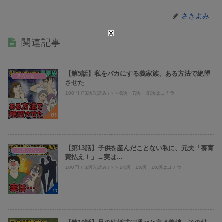
さきよみ
関連記事
【第5話】私をバカにする義家族、ある方法で絶望
スカッとまとめ
させた
100円で3話先読み↓＞＞6話・7話・８話はコチラ
【第13話】子供を産んだことない私に、元夫「養育
スカッとまとめ
費払え！」→実は…
100円で3話先読み↓＞＞14話・15話・16話はコチラ