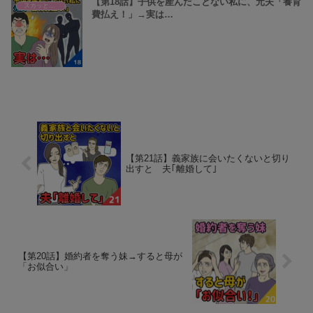
【第18話】子供を産んだことない私に、元夫「養育
スカッとまとめ
費払え！」→実は…
【第21話】義家族に会いたくないと切り
出すと 夫｢離婚して｣
【第20話】婚約者を奪う妹→すると母が
「お似合い」