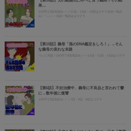
【第10話】兄の結婚式に呼べと言う義姉→その結
スカッとまとめ
果…
100円で3話先読み↓＞＞11話・12話・13話はコチラ全話一気読
み！！↓↓＞＞全話一気読みはコチラ
【第10話】義母「孫のDNA鑑定をしろ！」→そん
スカッとまとめ
な義母の哀れな末路
ついに完結！100円で3話先読み↓＞＞11話・12話・13話はコチラ
【第6話】不妊治療中、義母に不良品と言われて鬱
スカッとまとめ
に→数年後に復讐
100円で3話先読み↓＞＞7話・8話・9話はコチラ