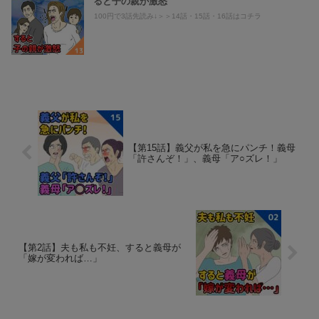
ると子の親が激怒
100円で3話先読み↓＞＞14話・15話・16話はコチラ
【第15話】義父が私を急にパンチ！義母
「許さんぞ！」、義母「ア○ズレ！」
【第2話】夫も私も不妊、すると義母が
「嫁が変われば…」