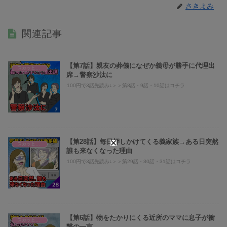
さきよみ
関連記事
【第7話】親友の葬儀になぜか義母が勝手に代理出
スカッとまり子@義母、旦那への仕返し
席→警察沙汰に
100円で3話先読み↓＞＞第8話・9話・10話はコチラ
【第28話】毎日押しかけてくる義家族→ある日突然
スカッとまり子@義母、旦那への仕返し
誰も来なくなった理由
100円で3話先読み↓＞＞第29話・30話・31話はコチラ
【第6話】物をたかりにくる近所のママに息子が衝
スカッとまり子@義母、旦那への仕返し
撃の一言