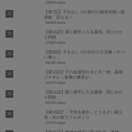
69859 views
【第7話】子をおしつけ旅行の義弟夫婦→義
弟嫁「訴える！」
69484 views
【第16話】家に勝手に入る義母、罠にかか
り悶絶
67060 views
【第9話】子をおしつけ出かける兄嫁→ヤバ
い事に...
66546 views
【第13話】子の血液型が夫と不一致、義母
ブチギレ→衝撃の事実が...
66470 views
【第11話】家に勝手に入る義母、罠にかか
り悶絶
66304 views
【第18話】「子供を産め」とうるさい義父
母→夫の前でフルボッコ
65783 views