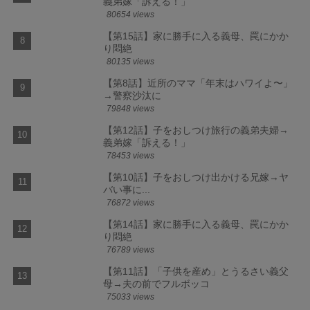
義弟嫁「訴える！」
80654 views
【第15話】家に勝手に入る義母、罠にかか
り悶絶
80135 views
【第8話】近所のママ「年末はハワイよ〜」
→警察沙汰に
79848 views
【第12話】子をおしつけ旅行の義弟夫婦→
義弟嫁「訴える！」
78453 views
【第10話】子をおしつけ出かける兄嫁→ヤ
バい事に...
76872 views
【第14話】家に勝手に入る義母、罠にかか
り悶絶
76789 views
【第11話】「子供を産め」とうるさい義父
母→夫の前でフルボッコ
75033 views