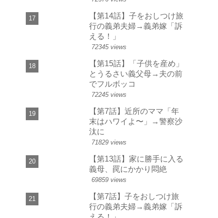
【第14話】子をおしつけ旅
行の義弟夫婦→義弟嫁「訴
える！」
72345 views
【第15話】「子供を産め」
とうるさい義父母→夫の前
でフルボッコ
72245 views
【第7話】近所のママ「年
末はハワイよ〜」→警察沙
汰に
71829 views
【第13話】家に勝手に入る
義母、罠にかかり悶絶
69859 views
【第7話】子をおしつけ旅
行の義弟夫婦→義弟嫁「訴
える！」