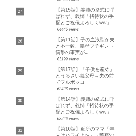
【第15話】義姉の挙式に呼
ばれず、義姉「招待状の手
配とご祝儀よろしくww」
64445 views
【第11話】子の血液型が夫
と不一致、義母ブチギレ→
衝撃の事実が...
63199 views
【第17話】「子供を産め」
とうるさい義父母→夫の前
でフルボッコ
62423 views
【第14話】義姉の挙式に呼
ばれず、義姉「招待状の手
配とご祝儀よろしくww」
62346 views
【第10話】近所のママ「年
末はハワイよ〜」→警察沙