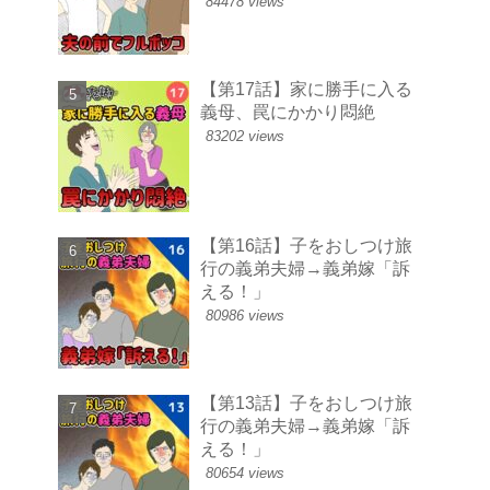
84478 views
【第17話】家に勝手に入る
義母、罠にかかり悶絶
83202 views
【第16話】子をおしつけ旅
行の義弟夫婦→義弟嫁「訴
える！」
80986 views
【第13話】子をおしつけ旅
行の義弟夫婦→義弟嫁「訴
える！」
80654 views