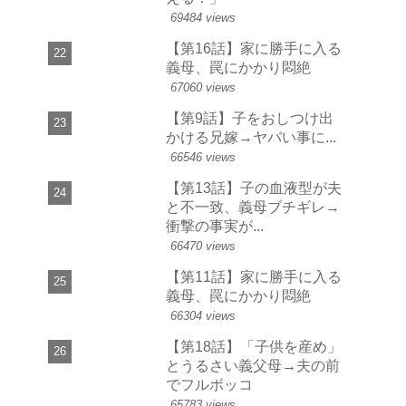
69484 views
【第16話】家に勝手に入る
義母、罠にかかり悶絶
67060 views
【第9話】子をおしつけ出
かける兄嫁→ヤバい事に...
66546 views
【第13話】子の血液型が夫
と不一致、義母ブチギレ→
衝撃の事実が...
66470 views
【第11話】家に勝手に入る
義母、罠にかかり悶絶
66304 views
【第18話】「子供を産め」
とうるさい義父母→夫の前
でフルボッコ
65783 views