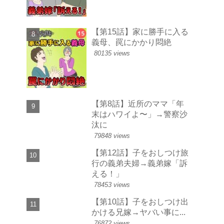
【第15話】家に勝手に入る
義母、罠にかかり悶絶
80135 views
【第8話】近所のママ「年
末はハワイよ〜」→警察沙
汰に
79848 views
【第12話】子をおしつけ旅
行の義弟夫婦→義弟嫁「訴
える！」
78453 views
【第10話】子をおしつけ出
かける兄嫁→ヤバい事に...
76872 views