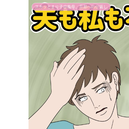
スカッとまり子@義母、旦那への仕返し