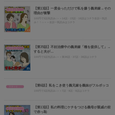
【第13話】一度会っただけで私を嫌う義弟嫁→その
スカッとまとめ
理由が衝撃
100円で3話先読み↓＞＞14話・15話・16話はコチラ全話一気読
み！！↓↓＞＞全話一気読みはコチラ
【第35話】不妊治療中の義弟嫁「種を提供して」→
スカッとまとめ
すると夫が…
100円で3話先読み↓＞＞第36話・37話・38話はコチラ
【第6話】私をこき使う義兄嫁を義妹がフルボッコ
スカッとまとめ
100円で3話先読み↓＞＞7話・8話・9話はコチラ
【第13話】私の料理にケチをつける義母が親戚の前
スカッとまとめ
で赤っ恥