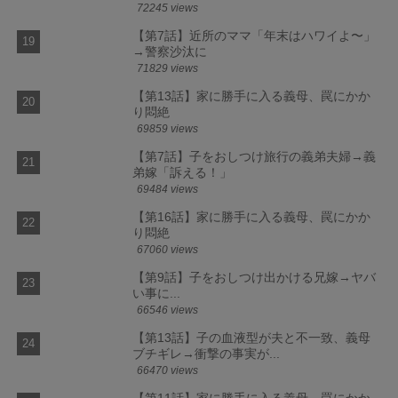
72245 views
【第7話】近所のママ「年末はハワイよ〜」
→警察沙汰に
71829 views
【第13話】家に勝手に入る義母、罠にかか
り悶絶
69859 views
【第7話】子をおしつけ旅行の義弟夫婦→義
弟嫁「訴える！」
69484 views
【第16話】家に勝手に入る義母、罠にかか
り悶絶
67060 views
【第9話】子をおしつけ出かける兄嫁→ヤバ
い事に...
66546 views
【第13話】子の血液型が夫と不一致、義母
ブチギレ→衝撃の事実が...
66470 views
【第11話】家に勝手に入る義母、罠にかか