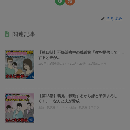
さきよみ
関連記事
【第18話】不妊治療中の義弟嫁「種を提供して」→
スカッとまとめ
すると夫が…
100円で3話先読み↓＞＞19話・20話・21話はコチラ
【第43話】義兄「転勤するから嫁と子供よろし
スカッとまとめ
く！」→なんと夫が賛成
全話一気読み！！↓↓＞＞全話一気読みはコチラ