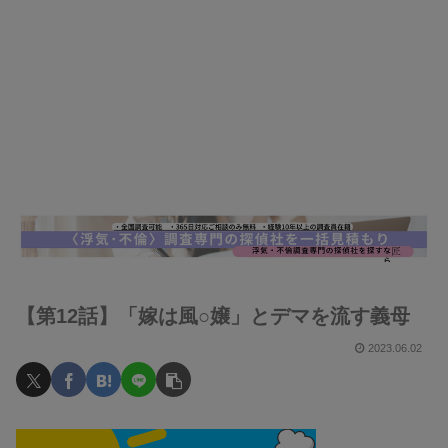
【第12話】「嫁は風○嬢」とデマを流す義母
2023.06.02