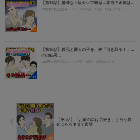
【第16話】嫌味な上級セレブ義母→本当の正体は…
妻たちのヤバい義母へのスカッと話！
100円で3話先読み！！↓＞＞第17話・18話・19話はコチラ
【第16話】義兄と愛人の子を、夫「引き取る！」→
妻たちのヤバい義母へのスカッと話！
その結果…
100円で3話先読み↓＞＞17話・18話・19話はコチラ
【第5話】「お前の親は男好き」と言う義
妹にあるネタで復讐