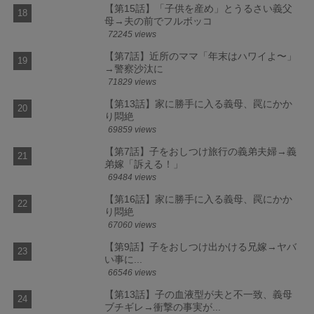
【第15話】「子供を産め」とうるさい義父
母→夫の前でフルボッコ
72245 views
【第7話】近所のママ「年末はハワイよ〜」
→警察沙汰に
71829 views
【第13話】家に勝手に入る義母、罠にかか
り悶絶
69859 views
【第7話】子をおしつけ旅行の義弟夫婦→義
弟嫁「訴える！」
69484 views
【第16話】家に勝手に入る義母、罠にかか
り悶絶
67060 views
【第9話】子をおしつけ出かける兄嫁→ヤバ
い事に...
66546 views
【第13話】子の血液型が夫と不一致、義母
ブチギレ→衝撃の事実が...