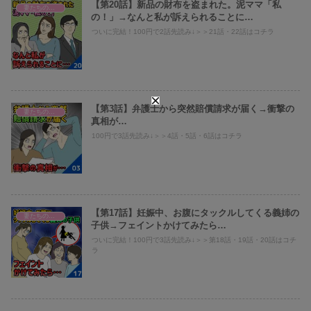
【第20話】新品の財布を盗まれた。泥ママ「私
妻たちのヤバい義母へのスカッと話！
の！」→なんと私が訴えられることに…
ついに完結！100円で2話先読み↓＞＞21話・22話はコチラ
【第3話】弁護士から突然賠償請求が届く→衝撃の
妻たちのヤバい義母へのスカッと話！
真相が…
100円で3話先読み↓＞＞4話・5話・6話はコチラ
【第17話】妊娠中、お腹にタックルしてくる義姉の
妻たちのヤバい義母へのスカッと話！
子供→フェイントかけてみたら…
ついに完結！100円で3話先読み↓＞＞第18話・19話・20話はコチ
ラ