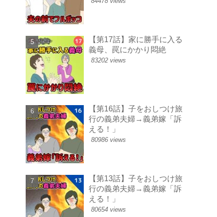
84478 views
【第17話】家に勝手に入る
義母、罠にかかり悶絶
83202 views
【第16話】子をおしつけ旅
行の義弟夫婦→義弟嫁「訴
える！」
80986 views
【第13話】子をおしつけ旅
行の義弟夫婦→義弟嫁「訴
える！」
80654 views