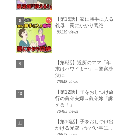
【第15話】家に勝手に入る
義母、罠にかかり悶絶
80135 views
【第8話】近所のママ「年
末はハワイよ〜」→警察沙
汰に
79848 views
【第12話】子をおしつけ旅
行の義弟夫婦→義弟嫁「訴
える！」
78453 views
【第10話】子をおしつけ出
かける兄嫁→ヤバい事に...
76872 views