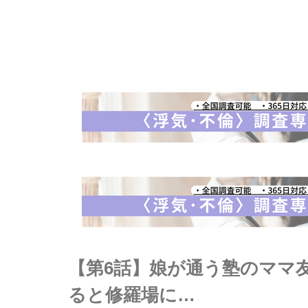
【第6話】娘が通う塾のママ
ると修羅場に…