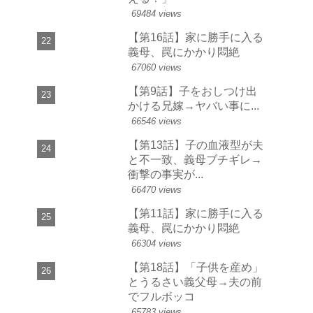
69484 views
【第16話】家に勝手に入る
義母、罠にかかり悶絶
67060 views
【第9話】子をおしつけ出
かける兄嫁→ヤバい事に...
66546 views
【第13話】子の血液型が夫
と不一致、義母ブチギレ→
衝撃の事実が...
66470 views
【第11話】家に勝手に入る
義母、罠にかかり悶絶
66304 views
【第18話】「子供を産め」
とうるさい義父母→夫の前
でフルボッコ
65783 views