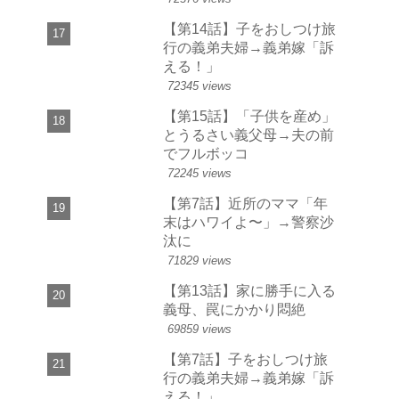
【第14話】子をおしつけ旅
行の義弟夫婦→義弟嫁「訴
える！」
72345 views
【第15話】「子供を産め」
とうるさい義父母→夫の前
でフルボッコ
72245 views
【第7話】近所のママ「年
末はハワイよ〜」→警察沙
汰に
71829 views
【第13話】家に勝手に入る
義母、罠にかかり悶絶
69859 views
【第7話】子をおしつけ旅
行の義弟夫婦→義弟嫁「訴
える！」