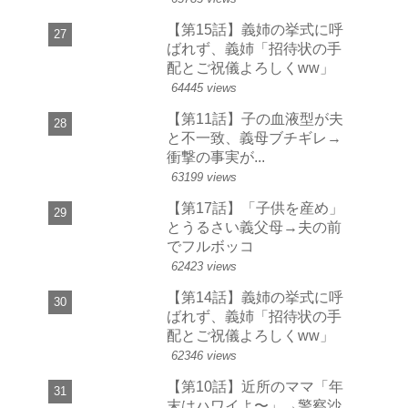
【第15話】義姉の挙式に呼
ばれず、義姉「招待状の手
配とご祝儀よろしくww」
64445 views
【第11話】子の血液型が夫
と不一致、義母ブチギレ→
衝撃の事実が...
63199 views
【第17話】「子供を産め」
とうるさい義父母→夫の前
でフルボッコ
62423 views
【第14話】義姉の挙式に呼
ばれず、義姉「招待状の手
配とご祝儀よろしくww」
62346 views
【第10話】近所のママ「年
末はハワイよ〜」→警察沙