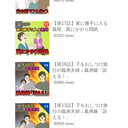
84478 views
【第17話】家に勝手に入る
義母、罠にかかり悶絶
83202 views
【第16話】子をおしつけ旅
行の義弟夫婦→義弟嫁「訴
える！」
80986 views
【第13話】子をおしつけ旅
行の義弟夫婦→義弟嫁「訴
える！」
80654 views