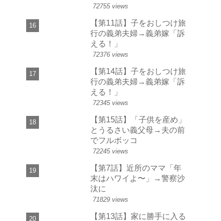
72755 views
【第11話】子をおしつけ旅
行の義弟夫婦→義弟嫁「訴
える！」
72376 views
【第14話】子をおしつけ旅
行の義弟夫婦→義弟嫁「訴
える！」
72345 views
【第15話】「子供を産め」
とうるさい義父母→夫の前
でフルボッコ
72245 views
【第7話】近所のママ「年
末はハワイよ〜」→警察沙
汰に
71829 views
【第13話】家に勝手に入る