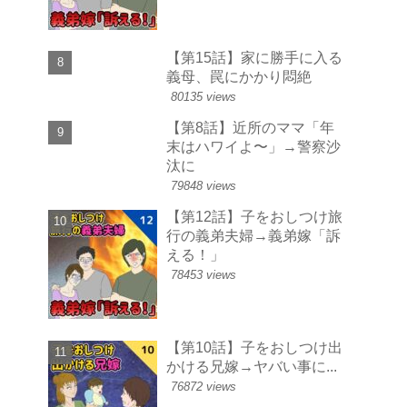
【第15話】家に勝手に入る
義母、罠にかかり悶絶
80135 views
【第8話】近所のママ「年
末はハワイよ〜」→警察沙
汰に
79848 views
【第12話】子をおしつけ旅
行の義弟夫婦→義弟嫁「訴
える！」
78453 views
【第10話】子をおしつけ出
かける兄嫁→ヤバい事に...
76872 views