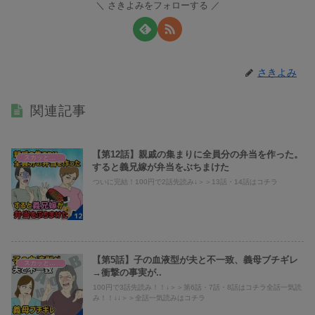
さきよみをフォローする
さきよみ
関連記事
【第12話】親戚の集まりに全員分の弁当を作った。
スカッとまとめ
すると義兄嫁が弁当をぶちまけた
ついに完結！100円で2話先読み↓＞＞13話・14話はコチラ
【第5話】子の血液型が夫と不一致、義母ブチギレ
スカッとまとめ
→衝撃の事実が..
100円で3話先読み！！↓＞＞第6話・7話・8話はコチラ全話一気読
み！！↓↓＞＞全話一気読みはコチラ