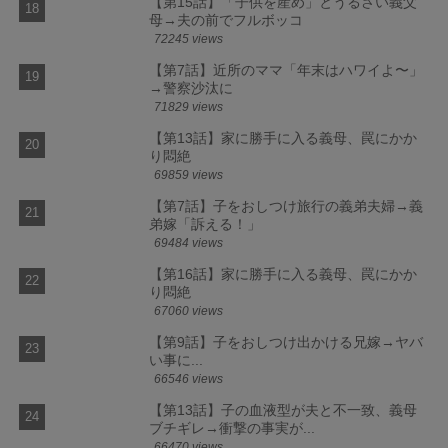
【第15話】「子供を産め」とうるさい義父
母→夫の前でフルボッコ
72245 views
【第7話】近所のママ「年末はハワイよ〜」
→警察沙汰に
71829 views
【第13話】家に勝手に入る義母、罠にかか
り悶絶
69859 views
【第7話】子をおしつけ旅行の義弟夫婦→義
弟嫁「訴える！」
69484 views
【第16話】家に勝手に入る義母、罠にかか
り悶絶
67060 views
【第9話】子をおしつけ出かける兄嫁→ヤバ
い事に...
66546 views
【第13話】子の血液型が夫と不一致、義母
ブチギレ→衝撃の事実が...
66470 views