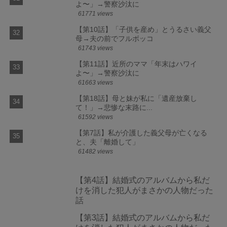
よ〜」→警察沙汰に
61771 views
【第10話】「子供を産め」とうるさい義父
母→夫の前でフルボッコ
61743 views
【第11話】近所のママ「年末はハワイ
よ〜」→警察沙汰に
61663 views
【第18話】母と妹が私に「遺産放棄し
て！」→悲惨な末路に...
61592 views
【第7話】私が介護した義父母が亡くなる
と、夫「離婚して」
61482 views
【第4話】結婚式のアルバムから私だ
けを消した犯人がまさかの人物だった
話
【第3話】結婚式のアルバムから私だ