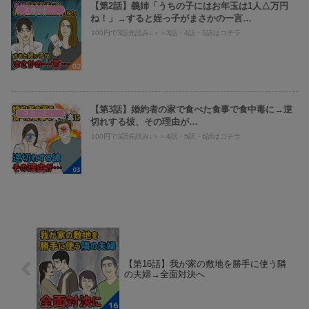
【第2話】義姉「うちの子にはお年玉は1人△万円
スカッとまとめ
ね！」→すると姪っ子がまさかの一言…
100円で3話先読み↓＞＞3話・4話・5話はコチラ
【第3話】婚約者の家で食べた食事で食中毒に→逆
スカッとまとめ
切れする彼、その理由が…
100円で3話先読み↓＞＞4話・5話・6話はコチラ
【第16話】我が家の敷地を勝手に使う隣
の夫婦→全面対決へ