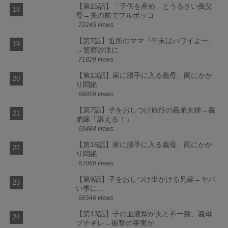
【第15話】「子供を産め」とうるさい義父
母→夫の前でフルボッコ
72245 views
【第7話】近所のママ「年末はハワイよ〜」
→警察沙汰に
71829 views
【第13話】家に勝手に入る義母、罠にかか
り悶絶
69859 views
【第7話】子をおしつけ旅行の義弟夫婦→義
弟嫁「訴える！」
69484 views
【第16話】家に勝手に入る義母、罠にかか
り悶絶
67060 views
【第9話】子をおしつけ出かける兄嫁→ヤバ
い事に...
66546 views
【第13話】子の血液型が夫と不一致、義母
ブチギレ→衝撃の事実が...