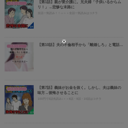
【第1話】親が要介護に。兄夫婦「子供いるからム
スカッとまとめ
リ！」→悲惨な末路に
全話一気読み！！↓↓＞＞全話一気読みはコチラ
【第10話】夫の不倫相手から「離婚しろ」と電話…
スカッとまとめ
【第7話】義妹がお金を抜く。しかし、夫は義妹の
スカッとまとめ
味方→後悔させることに
100円で3話先読み↓＞＞8話・9話・10話はコチラ