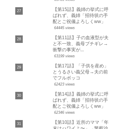
【第15話】義姉の挙式に呼
ばれず、義姉「招待状の手
配とご祝儀よろしくww」
64445 views
【第11話】子の血液型が夫
と不一致、義母ブチギレ→
衝撃の事実が...
63199 views
【第17話】「子供を産め」
とうるさい義父母→夫の前
でフルボッコ
62423 views
【第14話】義姉の挙式に呼
ばれず、義姉「招待状の手
配とご祝儀よろしくww」
62346 views
【第10話】近所のママ「年
末はハワイよ〜」→警察沙