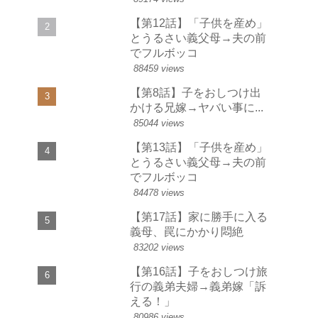
【第12話】「子供を産め」
とうるさい義父母→夫の前
でフルボッコ
88459 views
【第8話】子をおしつけ出
かける兄嫁→ヤバい事に...
85044 views
【第13話】「子供を産め」
とうるさい義父母→夫の前
でフルボッコ
84478 views
【第17話】家に勝手に入る
義母、罠にかかり悶絶
83202 views
【第16話】子をおしつけ旅
行の義弟夫婦→義弟嫁「訴
える！」
80986 views