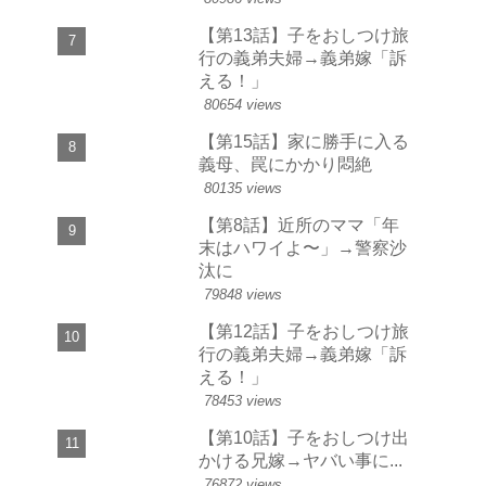
【第13話】子をおしつけ旅
行の義弟夫婦→義弟嫁「訴
える！」
80654 views
【第15話】家に勝手に入る
義母、罠にかかり悶絶
80135 views
【第8話】近所のママ「年
末はハワイよ〜」→警察沙
汰に
79848 views
【第12話】子をおしつけ旅
行の義弟夫婦→義弟嫁「訴
える！」
78453 views
【第10話】子をおしつけ出
かける兄嫁→ヤバい事に...
76872 views