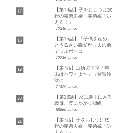
【第14話】子をおしつけ旅
行の義弟夫婦→義弟嫁「訴
える！」
72345 views
【第15話】「子供を産め」
とうるさい義父母→夫の前
でフルボッコ
72245 views
【第7話】近所のママ「年
末はハワイよ〜」→警察沙
汰に
71829 views
【第13話】家に勝手に入る
義母、罠にかかり悶絶
69859 views
【第7話】子をおしつけ旅
行の義弟夫婦→義弟嫁「訴
える！」