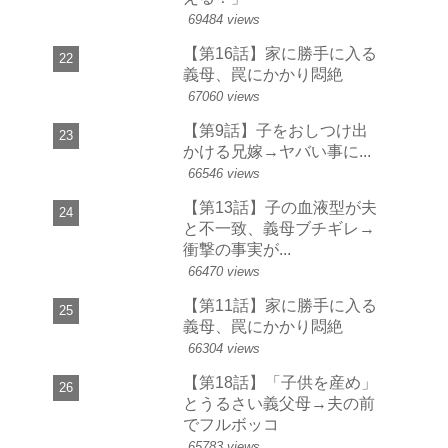
69484 views
【第16話】家に勝手に入る
義母、罠にかかり悶絶
67060 views
【第9話】子をおしつけ出
かける兄嫁→ヤバい事に...
66546 views
【第13話】子の血液型が夫
と不一致、義母ブチギレ→
衝撃の事実が...
66470 views
【第11話】家に勝手に入る
義母、罠にかかり悶絶
66304 views
【第18話】「子供を産め」
とうるさい義父母→夫の前
でフルボッコ
65783 views