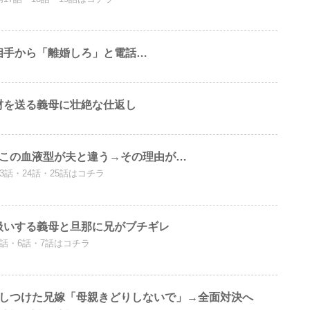
相手から「離婚しろ」と電話…
材を送る義母に壮絶な仕返し
たこの血液型が夫と違う→その理由が…
23話・24話・25話はコチラ
扱いする義母と旦那に兄がブチギレ
5話・6話・7話はコチラ
おしつけた兄嫁「母親きどりしないで」→全面対決へ