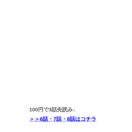
100円で3話先読み↓
＞＞
6話・7話・8話
はコチラ