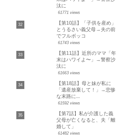
汰に
61771 views
【第10話】「子供を産め」
とうるさい義父母→夫の前
でフルボッコ
61743 views
【第11話】近所のママ「年
末はハワイよ〜」→警察沙
汰に
61663 views
【第18話】母と妹が私に
「遺産放棄して！」→悲惨
な末路に...
61592 views
【第7話】私が介護した義
父母が亡くなると、夫「離
婚して」
61482 views