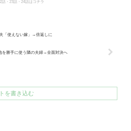
22話・23話・24話はコチラ
夫「使えない嫁」→倍返しに
敷地を勝手に使う隣の夫婦→全面対決へ
トを書き込む