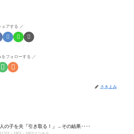
シェアする
みをフォローする
さきよみ
愛人の子を夫「引き取る！」→その結果‥‥
第17話・18話・19話はコチラ