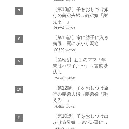
【第13話】子をおしつけ旅
行の義弟夫婦→義弟嫁「訴
える！」
80654 views
【第15話】家に勝手に入る
義母、罠にかかり悶絶
80135 views
【第8話】近所のママ「年
末はハワイよ〜」→警察沙
汰に
79848 views
【第12話】子をおしつけ旅
行の義弟夫婦→義弟嫁「訴
える！」
78453 views
【第10話】子をおしつけ出
かける兄嫁→ヤバい事に...
76872 views