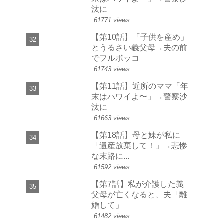
汰に
61771 views
【第10話】「子供を産め」
とうるさい義父母→夫の前
でフルボッコ
61743 views
【第11話】近所のママ「年
末はハワイよ〜」→警察沙
汰に
61663 views
【第18話】母と妹が私に
「遺産放棄して！」→悲惨
な末路に...
61592 views
【第7話】私が介護した義
父母が亡くなると、夫「離
婚して」
61482 views