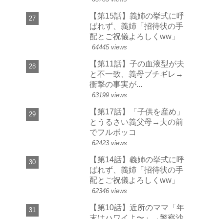
【第15話】義姉の挙式に呼
ばれず、義姉「招待状の手
配とご祝儀よろしくww」
64445 views
【第11話】子の血液型が夫
と不一致、義母ブチギレ→
衝撃の事実が...
63199 views
【第17話】「子供を産め」
とうるさい義父母→夫の前
でフルボッコ
62423 views
【第14話】義姉の挙式に呼
ばれず、義姉「招待状の手
配とご祝儀よろしくww」
62346 views
【第10話】近所のママ「年
末はハワイよ〜」→警察沙