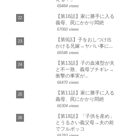
69484 views
【第16話】家に勝手に入る
義母、罠にかかり悶絶
67060 views
【第9話】子をおしつけ出
かける兄嫁→ヤバい事に...
66546 views
【第13話】子の血液型が夫
と不一致、義母ブチギレ→
衝撃の事実が...
66470 views
【第11話】家に勝手に入る
義母、罠にかかり悶絶
66304 views
【第18話】「子供を産め」
とうるさい義父母→夫の前
でフルボッコ
65783 views