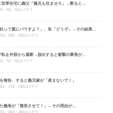
二世帯住宅に義父「義兄も住ませろ」→断ると…
3話・4話・5話はコチラ
不妊って親にバラすよ？」、私「どうぞ」→その結果…
32話・33話・34話はコチラ
が私を外部から遮断→脱出すると衝撃の事実が…
6話・7話・8話はコチラ
娠を報告、すると義兄嫁が「産まないで！」
16話・17話・18話はコチラ
見た義母が「整形させて！」→その理由が…
17話・18話・19話はコチラ