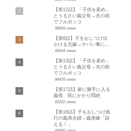
【第12話】「子供を産め」
とうるさい義父母→夫の前
でフルボッコ
88459 views
【第8話】子をおしつけ出
かける兄嫁→ヤバい事に...
85044 views
【第13話】「子供を産め」
とうるさい義父母→夫の前
でフルボッコ
84478 views
【第17話】家に勝手に入る
義母、罠にかかり悶絶
83202 views
【第16話】子をおしつけ旅
行の義弟夫婦→義弟嫁「訴
える！」
80986 views