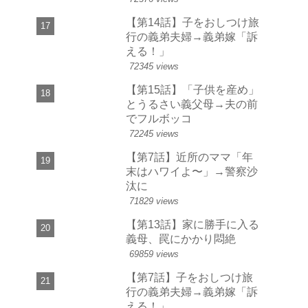
【第14話】子をおしつけ旅
行の義弟夫婦→義弟嫁「訴
える！」
72345 views
【第15話】「子供を産め」
とうるさい義父母→夫の前
でフルボッコ
72245 views
【第7話】近所のママ「年
末はハワイよ〜」→警察沙
汰に
71829 views
【第13話】家に勝手に入る
義母、罠にかかり悶絶
69859 views
【第7話】子をおしつけ旅
行の義弟夫婦→義弟嫁「訴
える！」