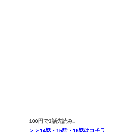
100円で3話先読み↓
＞＞
14話・15話・16話
はコチラ