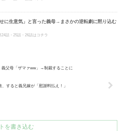
くせに生意気」と言った義母→まさかの逆転劇に黙り込む
第24話・25話・26話はコチラ
、義父母「ザマァww」→制裁することに
敗、すると義兄嫁が「慰謝料払え！」
トを書き込む