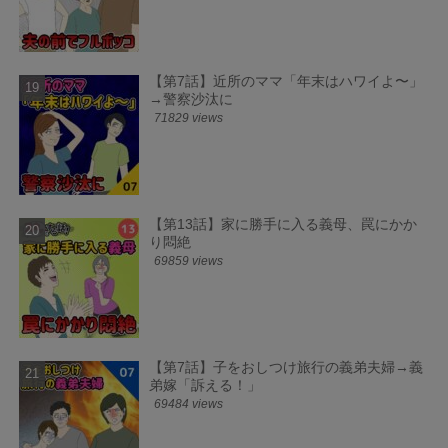
【第7話】近所のママ「年末はハワイよ〜」
→警察沙汰に
71829 views
【第13話】家に勝手に入る義母、罠にかか
り悶絶
69859 views
【第7話】子をおしつけ旅行の義弟夫婦→義
弟嫁「訴える！」
69484 views