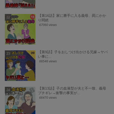
【第16話】家に勝手に入る義母、罠にかか
り悶絶
67060 views
【第9話】子をおしつけ出かける兄嫁→ヤバ
い事に...
66546 views
【第13話】子の血液型が夫と不一致、義母
ブチギレ→衝撃の事実が...
66470 views