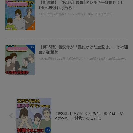
【新連載】【第1話】義母｢アレルギーは慣れ！｣
スカッとまり子@義母、旦那への仕返し
｢食べ続ければ治る！｣
100円で3話先読み！！↓＞＞第2話・3話・4話はコチラ
【第15話】義父母が「孫にかけた金返せ」→その理
スカッとまり子@義母、旦那への仕返し
由が衝撃的
ついに完結！100円で3話先読み↓＞＞16話・17話・18話はコチラ
【第23話】父が亡くなると、義父母「ザ
マァww」→制裁することに