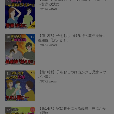
→警察沙汰に
79848 views
【第12話】子をおしつけ旅行の義弟夫婦→
義弟嫁「訴える！」
78453 views
【第10話】子をおしつけ出かける兄嫁→ヤ
バい事に...
76872 views
【第14話】家に勝手に入る義母、罠にかか
り悶絶