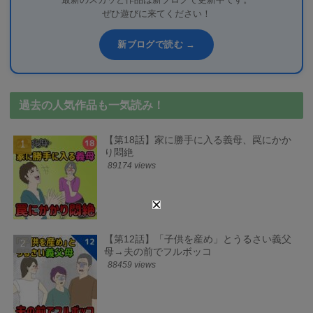
最新のスカッと作品は新ブログで更新中です。
ぜひ遊びに来てください！
新ブログで読む →
過去の人気作品も一気読み！
【第18話】家に勝手に入る義母、罠にかか
り悶絶
89174 views
【第12話】「子供を産め」とうるさい義父
母→夫の前でフルボッコ
88459 views