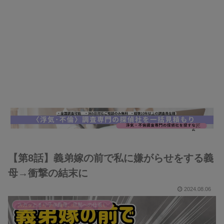
【第8話】義弟嫁の前で私に嫌がらせをする義
母→衝撃の結末に
2024.08.06
スカッとまり子@義母、旦那への仕返し