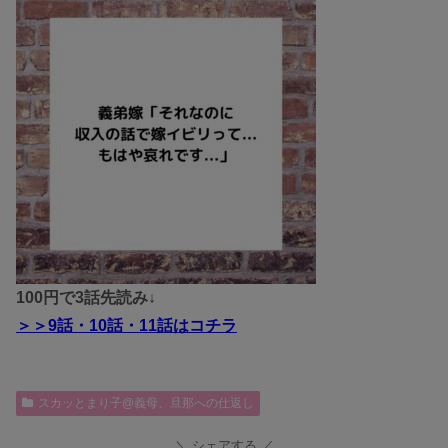
100円で3話先読み↓
＞＞
9話・10話・11話
はコチラ
スカッとまり子@義母、旦那への仕返し
シェアする