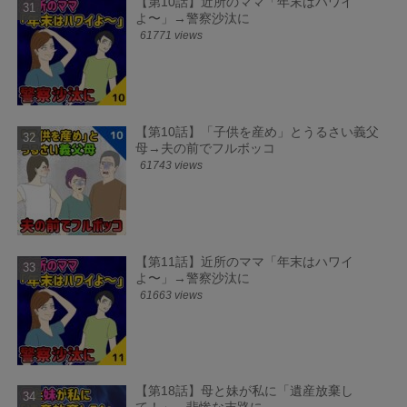
【第10話】近所のママ「年末はハワイ
よ〜」→警察沙汰に
61771 views
【第10話】「子供を産め」とうるさい義父
母→夫の前でフルボッコ
61743 views
【第11話】近所のママ「年末はハワイ
よ〜」→警察沙汰に
61663 views
【第18話】母と妹が私に「遺産放棄し