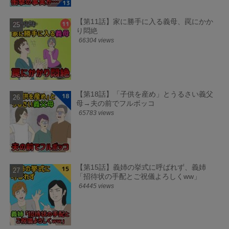
【第11話】家に勝手に入る義母、罠にかか
り悶絶
66304 views
【第18話】「子供を産め」とうるさい義父
母→夫の前でフルボッコ
65783 views
【第15話】義姉の挙式に呼ばれず、義姉
「招待状の手配とご祝儀よろしくww」
64445 views