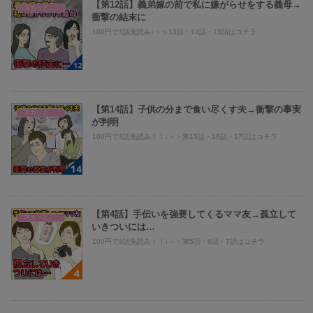
【第12話】義弟嫁の前で私に嫌がらせをする義母→
スカッとまり子@義母、旦那への仕返し
衝撃の結末に
100円で3話先読み↓＞＞13話・14話・15話はコチラ
【第14話】子供の分まで食い尽くす夫→衝撃の事実
スカッとまり子@義母、旦那への仕返し
が判明
100円で3話先読み！！↓＞＞第15話・16話・17話はコチラ
【第4話】手伝いを強要してくるママ友→孤立して
スカッとまり子@義母、旦那への仕返し
いきついには…
100円で3話先読み！！↓＞＞第5話・6話・7話はコチラ