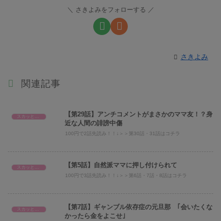
さきよみをフォローする
さきよみ
関連記事
【第29話】アンチコメントがまさかのママ友！？身
スカッとエピ
近な人間の誹謗中傷
100円で2話先読み！！↓＞＞第30話・31話はコチラ
【第5話】自然派ママに押し付けられて
スカッとエピ
100円で3話先読み！！↓＞＞第6話・7話・8話はコチラ
【第7話】ギャンブル依存症の元旦那 ｢会いたくな
スカッとエピ
かったら金をよこせ｣