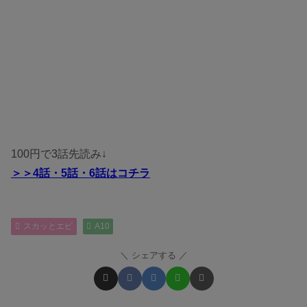
100円で3話先読み↓
＞＞4話・5話・6話はコチラ
スカッとエピ
A10
シェアする