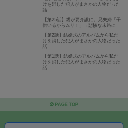
けを消した犯人がまさかの人物だった
話
【第25話】親が要介護に。兄夫婦「子
供いるからムリ！」→悲惨な末路に
【第2話】結婚式のアルバムから私だ
けを消した犯人がまさかの人物だった
話
【第1話】結婚式のアルバムから私だ
けを消した犯人がまさかの人物だった
話
PAGE TOP