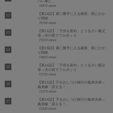
バい事に...
76872 views
【第14話】家に勝手に入る義母、罠にかか
り悶絶
76789 views
【第11話】「子供を産め」とうるさい義父
母→夫の前でフルボッコ
75033 views
【第19話】家に勝手に入る義母、罠にかか
り悶絶
74825 views
【第14話】「子供を産め」とうるさい義父
母→夫の前でフルボッコ
72755 views
【第11話】子をおしつけ旅行の義弟夫婦→
義弟嫁「訴える！」
72376 views
【第14話】子をおしつけ旅行の義弟夫婦→
義弟嫁「訴える！」
72345 views