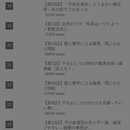
【第15話】「子供を産め」とうるさい義父
母→夫の前でフルボッコ
72245 views
【第7話】近所のママ「年末はハワイよ〜」
→警察沙汰に
71829 views
【第13話】家に勝手に入る義母、罠にかか
り悶絶
69859 views
【第7話】子をおしつけ旅行の義弟夫婦→義
弟嫁「訴える！」
69484 views
【第16話】家に勝手に入る義母、罠にかか
り悶絶
67060 views
【第9話】子をおしつけ出かける兄嫁→ヤバ
い事に...
66546 views
【第13話】子の血液型が夫と不一致、義母
ブチギレ→衝撃の事実が...