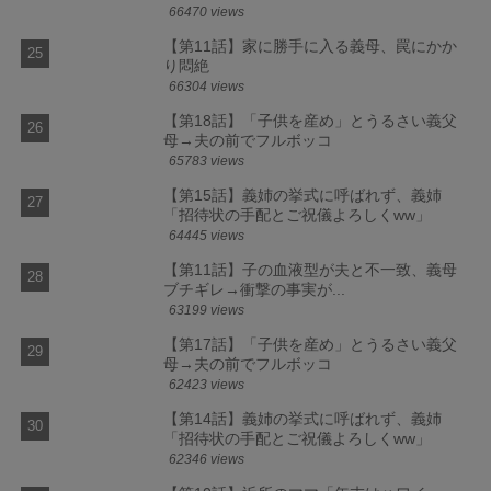
66470 views
【第11話】家に勝手に入る義母、罠にかか
り悶絶
66304 views
【第18話】「子供を産め」とうるさい義父
母→夫の前でフルボッコ
65783 views
【第15話】義姉の挙式に呼ばれず、義姉
「招待状の手配とご祝儀よろしくww」
64445 views
【第11話】子の血液型が夫と不一致、義母
ブチギレ→衝撃の事実が...
63199 views
【第17話】「子供を産め」とうるさい義父
母→夫の前でフルボッコ
62423 views
【第14話】義姉の挙式に呼ばれず、義姉
「招待状の手配とご祝儀よろしくww」
62346 views