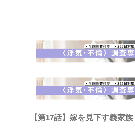
【第17話】嫁を見下す義家