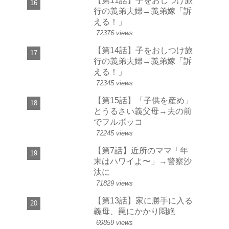
【第11話】子をおしつけ旅
行の義弟夫婦→義弟嫁「訴
える！」
72376 views
【第14話】子をおしつけ旅
行の義弟夫婦→義弟嫁「訴
える！」
72345 views
【第15話】「子供を産め」
とうるさい義父母→夫の前
でフルボッコ
72245 views
【第7話】近所のママ「年
末はハワイよ〜」→警察沙
汰に
71829 views
【第13話】家に勝手に入る
義母、罠にかかり悶絶
69859 views