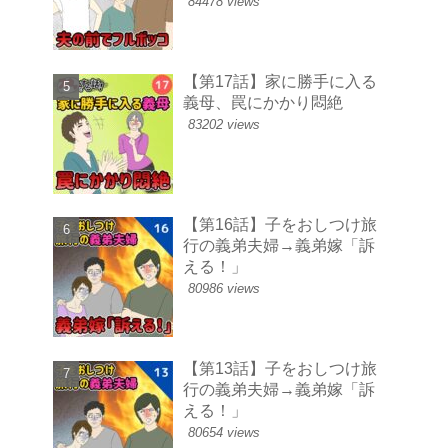
84478 views
【第17話】家に勝手に入る
義母、罠にかかり悶絶
83202 views
【第16話】子をおしつけ旅
行の義弟夫婦→義弟嫁「訴
える！」
80986 views
【第13話】子をおしつけ旅
行の義弟夫婦→義弟嫁「訴
える！」
80654 views