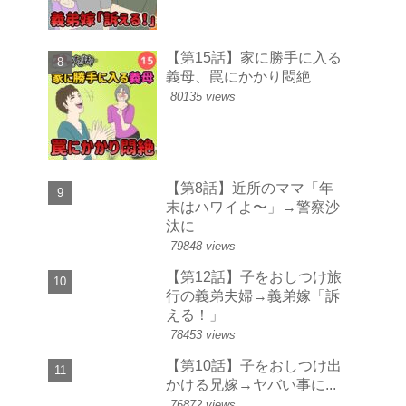
【第15話】家に勝手に入る
義母、罠にかかり悶絶
80135 views
【第8話】近所のママ「年
末はハワイよ〜」→警察沙
汰に
79848 views
【第12話】子をおしつけ旅
行の義弟夫婦→義弟嫁「訴
える！」
78453 views
【第10話】子をおしつけ出
かける兄嫁→ヤバい事に...
76872 views