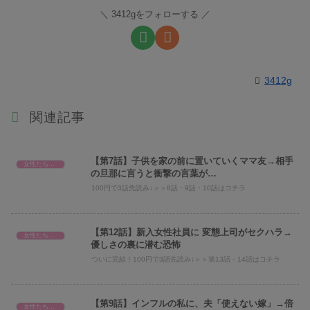
3412gをフォローする
3412g
関連記事
【第7話】子供を家の前に置いていくママ友→相手
女性たちのスカッと話
の旦那に言うと衝撃の言葉が…
100円で3話先読み↓＞＞8話・9話・10話はコチラ
【第12話】新入女性社員に 変態上司がセクハラ→
女性たちのスカッと話
優しさの裏に潜む恐怖
ついに完結！100円で3話先読み↓＞＞第13話・14話はコチラ
【第9話】インフルの私に、夫「使えない嫁」→倍
女性たちのスカッと話