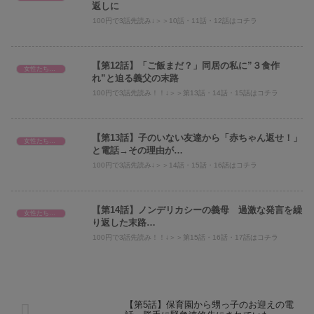
返しに
100円で3話先読み↓＞＞10話・11話・12話はコチラ
【第12話】「ご飯まだ？」同居の私に”３食作
女性たちのスカッと話
れ”と迫る義父の末路
100円で3話先読み！！↓＞＞第13話・14話・15話はコチラ
【第13話】子のいない友達から「赤ちゃん返せ！」
女性たちのスカッと話
と電話→その理由が…
100円で3話先読み↓＞＞14話・15話・16話はコチラ
【第14話】ノンデリカシーの義母 過激な発言を繰
女性たちのスカッと話
り返した末路…
100円で3話先読み！！↓＞＞第15話・16話・17話はコチラ
【第5話】保育園から甥っ子のお迎えの電