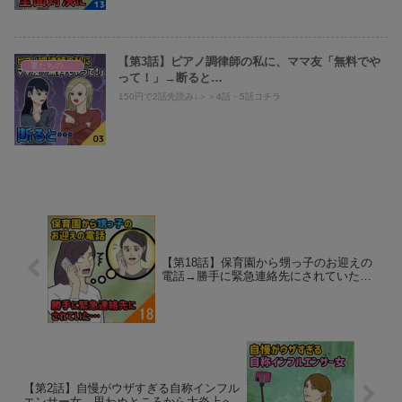
【第3話】ピアノ調律師の私に、ママ友「無料でや
妻たちのヤバい義母へのスカッと話！
って！」→断ると…
150円で2話先読み↓＞＞4話・5話コチラ
【第18話】保育園から甥っ子のお迎えの
電話→勝手に緊急連絡先にされていた…
【第2話】自慢がウザすぎる自称インフル
エンサー女→思わぬところから大炎上へ