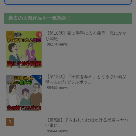
過去の人気作品も一気読み！
【第18話】家に勝手に入る義母、罠にかか
り悶絶
89174 views
【第12話】「子供を産め」とうるさい義父
母→夫の前でフルボッコ
88459 views
【第8話】子をおしつけ出かける兄嫁→ヤバ
い事に...
85044 views