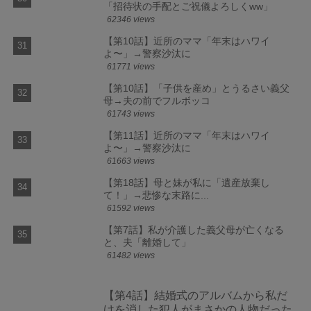
「招待状の手配とご祝儀よろしくww」
62346 views
【第10話】近所のママ「年末はハワイ
よ〜」→警察沙汰に
61771 views
【第10話】「子供を産め」とうるさい義父
母→夫の前でフルボッコ
61743 views
【第11話】近所のママ「年末はハワイ
よ〜」→警察沙汰に
61663 views
【第18話】母と妹が私に「遺産放棄し
て！」→悲惨な末路に...
61592 views
【第7話】私が介護した義父母が亡くなる
と、夫「離婚して」
61482 views
【第4話】結婚式のアルバムから私だ
けを消した犯人がまさかの人物だった