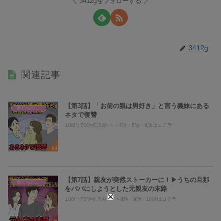
3412gをフォローする
3412g
関連記事
【第3話】「お前の親は男好き」と言う義妹にある
妻たちのヤバい義母へのスカッと話！
ネタで復讐
100円で3話先読み↓＞＞4話・5話・6話はコチラ
【第7話】親友が突然ストーカーに！▶うちの旦那
妻たちのヤバい義母へのスカッと話！
をパパにしようとした元親友の末路
100円で3話先読み↓ ＞＞8話・9話・10話はコチラ