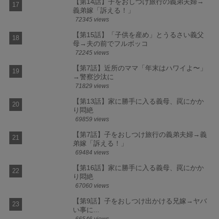
【第14話】子をおしつけ旅行の義弟夫婦→
義弟嫁「訴える！」
72345 views
【第15話】「子供を産め」とうるさい義父
母→夫の前でフルボッコ
72245 views
【第7話】近所のママ「年末はハワイよ〜」
→警察沙汰に
71829 views
【第13話】家に勝手に入る義母、罠にかか
り悶絶
69859 views
【第7話】子をおしつけ旅行の義弟夫婦→義
弟嫁「訴える！」
69484 views
【第16話】家に勝手に入る義母、罠にかか
り悶絶
67060 views
【第9話】子をおしつけ出かける兄嫁→ヤバ
い事に...
66546 views