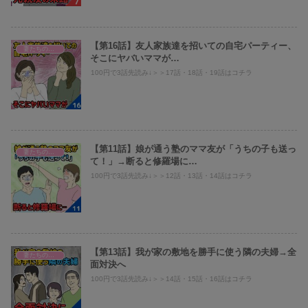
【第16話】友人家族達を招いての自宅パーティー、
妻たちのヤバい義母へのスカッと話！
そこにヤバいママが…
100円で3話先読み↓＞＞17話・18話・19話はコチラ
【第11話】娘が通う塾のママ友が「うちの子も送っ
妻たちのヤバい義母へのスカッと話！
て！」→断ると修羅場に…
100円で3話先読み↓＞＞12話・13話・14話はコチラ
【第13話】我が家の敷地を勝手に使う隣の夫婦→全
妻たちのヤバい義母へのスカッと話！
面対決へ
100円で3話先読み↓＞＞14話・15話・16話はコチラ