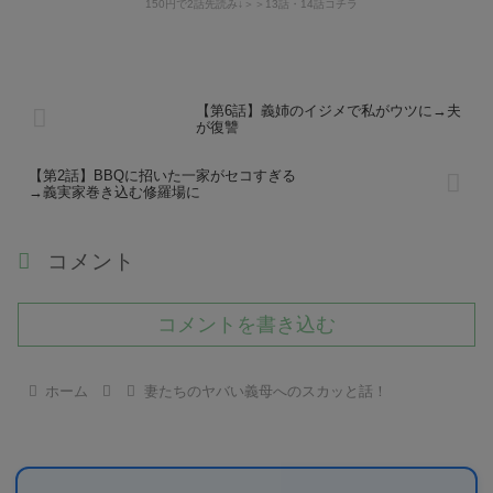
150円で2話先読み↓＞＞13話・14話コチラ
【第6話】義姉のイジメで私がウツに→夫
が復讐
【第2話】BBQに招いた一家がセコすぎる
→義実家巻き込む修羅場に
コメント
コメントを書き込む
ホーム
妻たちのヤバい義母へのスカッと話！