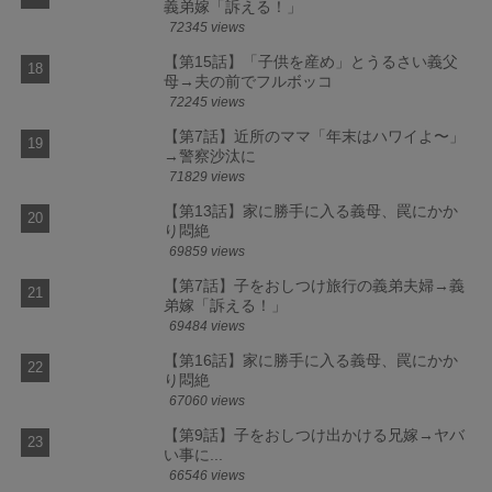
義弟嫁「訴える！」
72345 views
【第15話】「子供を産め」とうるさい義父
母→夫の前でフルボッコ
72245 views
【第7話】近所のママ「年末はハワイよ〜」
→警察沙汰に
71829 views
【第13話】家に勝手に入る義母、罠にかか
り悶絶
69859 views
【第7話】子をおしつけ旅行の義弟夫婦→義
弟嫁「訴える！」
69484 views
【第16話】家に勝手に入る義母、罠にかか
り悶絶
67060 views
【第9話】子をおしつけ出かける兄嫁→ヤバ
い事に...
66546 views