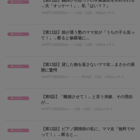
【第21話】義姉から姪っ子の学費援助を求められる
妻たちのヤバい義母へのスカッと話！
→夫「オッケー！」、私「はい？？」
100円で3話先読み↓＞＞22話・23話・24話はコチラ
【第11話】娘が通う塾のママ友が「うちの子も送っ
妻たちのヤバい義母へのスカッと話！
て！」→断ると修羅場に…
100円で3話先読み↓＞＞12話・13話・14話はコチラ
【第13話】貸した物を返さないママ友→まさかの展
妻たちのヤバい義母へのスカッと話！
開に驚愕
100円で3話先読み！！↓＞＞第14話・15話・16話はコチラ
【第8話】「離婚させて！」と言う弟嫁、その理由
妻たちのヤバい義母へのスカッと話！
が…
100円で3話先読み↓＞＞9話・10話・11話はコチラ
【第12話】ピアノ調律師の私に、ママ友「無料でや
妻たちのヤバい義母へのスカッと話！
って！」→断ると…