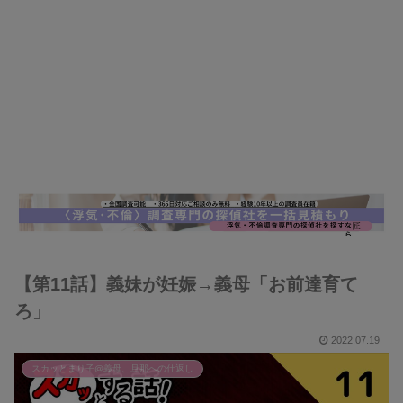
【第11話】義妹が妊娠→義母「お前達育て
ろ」
2022.07.19
スカッとまり子@義母、旦那への仕返し