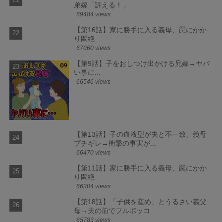
弟嫁「訴える！」
69484 views
【第16話】家に勝手に入る義母、罠にかか
り悶絶
67060 views
【第9話】子をおしつけ出かける兄嫁→ヤバ
い事に...
66546 views
【第13話】子の血液型が夫と不一致、義母
ブチギレ→衝撃の事実が...
66470 views
【第11話】家に勝手に入る義母、罠にかか
り悶絶
66304 views
【第18話】「子供を産め」とうるさい義父
母→夫の前でフルボッコ
65783 views