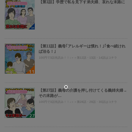
【第1話】学歴で私を見下す弟夫婦、哀れな末路に
スカッとまり子@義母、旦那への仕返し
【第11話】義母｢アレルギーは慣れ！｣｢食べ続けれ
スカッとまり子@義母、旦那への仕返し
ば治る！｣
100円で3話先読み！！↓＞＞第12話・13話・14話はコチラ
【第27話】義母の介護を押し付けてくる義姉夫婦→
スカッとまり子@義母、旦那への仕返し
その末路が…
100円で3話先読み！！↓＞＞第28話・29話・30話はコチラ