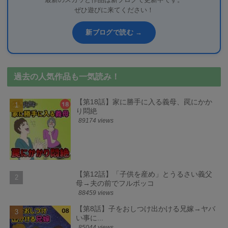
最新のスカッと作品は新ブログで更新中です。
ぜひ遊びに来てください！
新ブログで読む →
過去の人気作品も一気読み！
【第18話】家に勝手に入る義母、罠にかか
り悶絶
89174 views
【第12話】「子供を産め」とうるさい義父
母→夫の前でフルボッコ
88459 views
【第8話】子をおしつけ出かける兄嫁→ヤバ
い事に...
85044 views