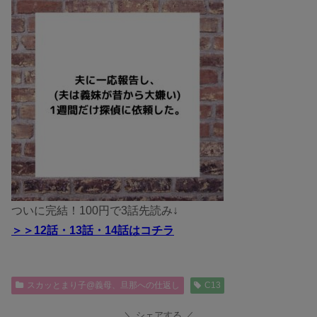
ついに完結！100円で3話先読み↓
＞＞12話・13話・14話
はコチラ
スカッとまり子@義母、旦那への仕返し
C13
シェアする