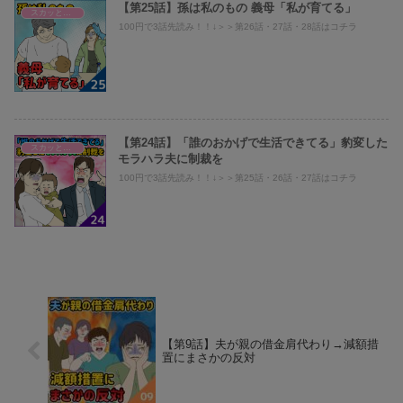
【第25話】孫は私のもの 義母「私が育てる」
スカッとまり子@義母、旦那への仕返し
100円で3話先読み！！↓＞＞第26話・27話・28話はコチラ
【第24話】「誰のおかげで生活できてる」豹変した
スカッとまり子@義母、旦那への仕返し
モラハラ夫に制裁を
100円で3話先読み！！↓＞＞第25話・26話・27話はコチラ
【第9話】夫が親の借金肩代わり→減額措
置にまさかの反対