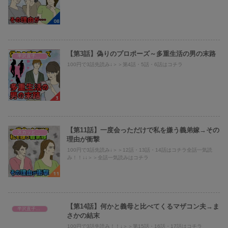
【第3話】偽りのプロポーズ～多重生活の男の末路
半沢直子@倍返し
100円で3話先読み↓＞＞第4話・5話・6話はコチラ
【第11話】一度会っただけで私を嫌う義弟嫁→その
スカッとまとめ
理由が衝撃
100円で3話先読み↓＞＞12話・13話・14話はコチラ全話一気読
み！！↓↓＞＞全話一気読みはコチラ
【第14話】何かと義母と比べてくるマザコン夫→ま
半沢直子@倍返し
さかの結末
100円で3話先読み！！↓＞＞第15話・16話・17話はコチラ