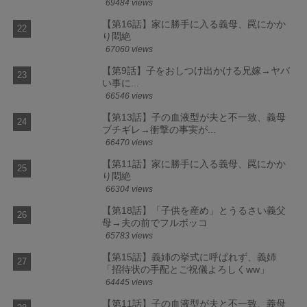
69484 views
【第16話】家に勝手に入る義母、罠にかか
り悶絶
67060 views
【第9話】子をおしつけ出かける兄嫁→ヤバ
い事に...
66546 views
【第13話】子の血液型が夫と不一致、義母
ブチギレ→衝撃の事実が...
66470 views
【第11話】家に勝手に入る義母、罠にかか
り悶絶
66304 views
【第18話】「子供を産め」とうるさい義父
母→夫の前でフルボッコ
65783 views
【第15話】義姉の挙式に呼ばれず、義姉
「招待状の手配とご祝儀よろしくww」
64445 views
【第11話】子の血液型が夫と不一致、義母