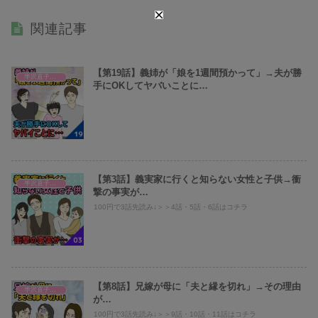
関連記事
【第19話】義姉が「娘を1週間預かって」→夫が勝
半沢直子@倍返し
手にOKしてヤバいことに…
【第3話】義実家に行くと知らない女性と子供→衝
半沢直子@倍返し
撃の事実が…
100円で3話先読み↓＞＞4話・5話・6話はコチラ
【第8話】兄嫁が母に「夫と縁を切れ」→その理由
半沢直子@倍返し
が…
100円で3話先読み↓＞＞9話・10話・11話はコチラ