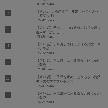
80135 views
【第8話】近所のママ「年末はハワイよ〜」
→警察沙汰に
79848 views
【第12話】子をおしつけ旅行の義弟夫婦→
義弟嫁「訴える！」
78453 views
【第10話】子をおしつけ出かける兄嫁→ヤ
バい事に...
76872 views
【第14話】家に勝手に入る義母、罠にかか
り悶絶
76789 views
【第11話】「子供を産め」とうるさい義父
母→夫の前でフルボッコ
75033 views
【第19話】家に勝手に入る義母、罠にかか
り悶絶
74825 views