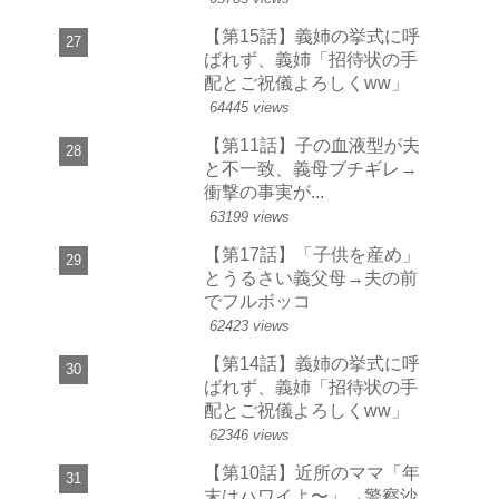
【第15話】義姉の挙式に呼
ばれず、義姉「招待状の手
配とご祝儀よろしくww」
64445 views
【第11話】子の血液型が夫
と不一致、義母ブチギレ→
衝撃の事実が...
63199 views
【第17話】「子供を産め」
とうるさい義父母→夫の前
でフルボッコ
62423 views
【第14話】義姉の挙式に呼
ばれず、義姉「招待状の手
配とご祝儀よろしくww」
62346 views
【第10話】近所のママ「年
末はハワイよ〜」→警察沙