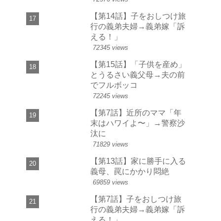
【第14話】子をおしつけ旅
行の義弟夫婦→義弟嫁「訴
える！」
72345 views
【第15話】「子供を産め」
とうるさい義父母→夫の前
でフルボッコ
72245 views
【第7話】近所のママ「年
末はハワイよ〜」→警察沙
汰に
71829 views
【第13話】家に勝手に入る
義母、罠にかかり悶絶
69859 views
【第7話】子をおしつけ旅
行の義弟夫婦→義弟嫁「訴
える！」