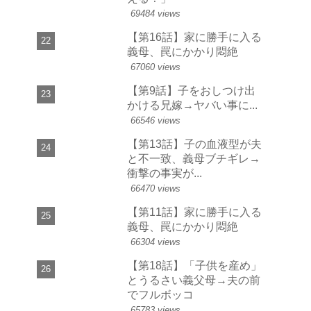
69484 views
【第16話】家に勝手に入る
義母、罠にかかり悶絶
67060 views
【第9話】子をおしつけ出
かける兄嫁→ヤバい事に...
66546 views
【第13話】子の血液型が夫
と不一致、義母ブチギレ→
衝撃の事実が...
66470 views
【第11話】家に勝手に入る
義母、罠にかかり悶絶
66304 views
【第18話】「子供を産め」
とうるさい義父母→夫の前
でフルボッコ
65783 views