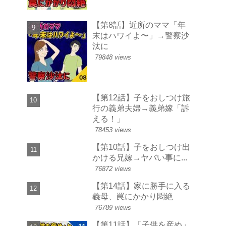
【第8話】近所のママ「年
末はハワイよ〜」→警察沙
汰に
79848 views
【第12話】子をおしつけ旅
行の義弟夫婦→義弟嫁「訴
える！」
78453 views
【第10話】子をおしつけ出
かける兄嫁→ヤバい事に...
76872 views
【第14話】家に勝手に入る
義母、罠にかかり悶絶
76789 views
【第11話】「子供を産め」