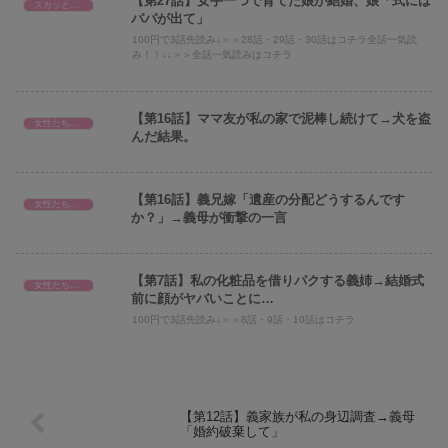
【第27話】女手一つで育てた娘が結婚、娘「式には
スカッとまとめ
パパが出て」
100円で3話先読み↓＞＞28話・29話・30話はコチラ全話一気読
み！！↓↓＞＞全話一気読みはコチラ
【第16話】ママ友が私の家で泥棒し続けて→犬を盗
女性たちのスカッと話
んだ結果。
【第16話】義兄嫁「遺産の分配どうするんです
女性たちのスカッと話
か？」→義母が衝撃の一言
【第7話】私の化粧品を借りパクする義姉→結婚式
女性たちのスカッと話
前に顔がヤバいことに…
100円で3話先読み↓＞＞8話・9話・10話はコチラ
【第12話】義家族が私の身辺調査→義母
「婚約破棄して」