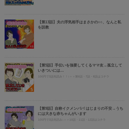
【第13話】夫の浮気相手はまさかの○○、なんと私
スカッとまり子@義母、旦那への仕返し
を説教
【第5話】手伝いを強要してくるママ友→孤立して
スカッとまり子@義母、旦那への仕返し
いきついには…
100円で3話先読み！！↓＞＞第6話・7話・8話はコチラ
【第9話】自称イクメンパパ はじまりの不安→うち
スカッとまり子@義母、旦那への仕返し
には大きな赤ちゃんがいます
100円で3話先読み↓＞＞10話・11話・12話はコチラ