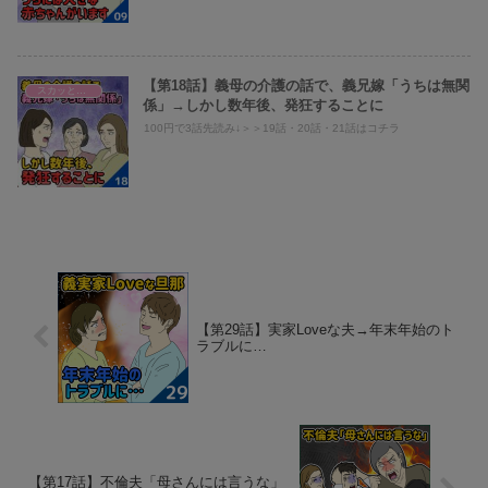
【第18話】義母の介護の話で、義兄嫁「うちは無関
スカッとまり子@義母、旦那への仕返し
係」→しかし数年後、発狂することに
100円で3話先読み↓＞＞19話・20話・21話はコチラ
【第29話】実家Loveな夫→年末年始のト
ラブルに…
【第17話】不倫夫「母さんには言うな」