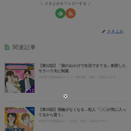
さきよみをフォローする
さきよみ
関連記事
【第12話】「誰のおかげで生活できてる」豹変した
スカッとまり子@義母、旦那への仕返し
モラハラ夫に制裁
100円で3話先読み！！↓＞＞第13話・14話・15話はコチラ
【第10話】指輪がなくなる→犯人「〇〇が気に入っ
スカッとまり子@義母、旦那への仕返し
てるから貰う」
100円で3話先読み↓＞＞11話・12話・13話はコチラ