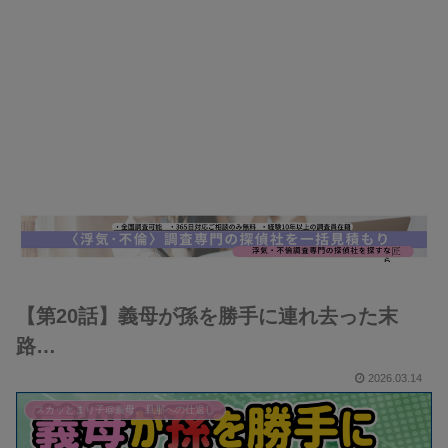
【第20話】義母が孫を勝手に連れ去った末
路…
2026.03.14
スカッとまり子@義母、旦那への仕返し