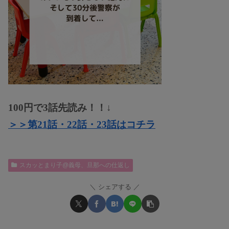
100円で3話先読み！！↓
＞＞第21話・22話・23話はコチラ
スカッとまり子@義母、旦那への仕返し
シェアする