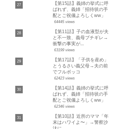
【第15話】義姉の挙式に呼
ばれず、義姉「招待状の手
配とご祝儀よろしくww」
64445 views
【第11話】子の血液型が夫
と不一致、義母ブチギレ→
衝撃の事実が...
63199 views
【第17話】「子供を産め」
とうるさい義父母→夫の前
でフルボッコ
62423 views
【第14話】義姉の挙式に呼
ばれず、義姉「招待状の手
配とご祝儀よろしくww」
62346 views
【第10話】近所のママ「年
末はハワイよ〜」→警察沙
汰に