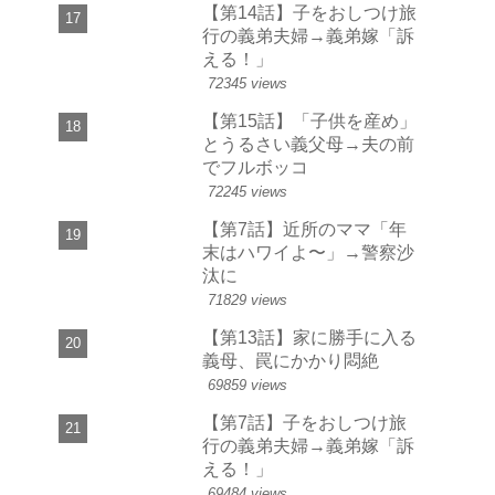
【第14話】子をおしつけ旅
行の義弟夫婦→義弟嫁「訴
える！」
72345 views
【第15話】「子供を産め」
とうるさい義父母→夫の前
でフルボッコ
72245 views
【第7話】近所のママ「年
末はハワイよ〜」→警察沙
汰に
71829 views
【第13話】家に勝手に入る
義母、罠にかかり悶絶
69859 views
【第7話】子をおしつけ旅
行の義弟夫婦→義弟嫁「訴
える！」
69484 views