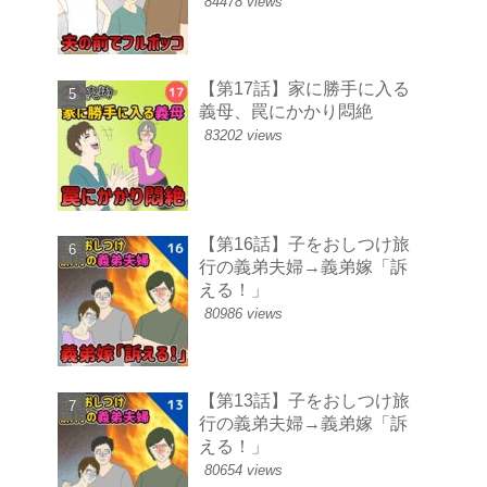
84478 views
【第17話】家に勝手に入る
義母、罠にかかり悶絶
83202 views
【第16話】子をおしつけ旅
行の義弟夫婦→義弟嫁「訴
える！」
80986 views
【第13話】子をおしつけ旅
行の義弟夫婦→義弟嫁「訴
える！」
80654 views