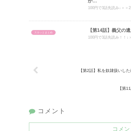
が…
100円で3話先読み↓＞＞
【第14話】義父の
スカッとまとめ
100円で3話先読み！！↓
【第2話】私を奴隷扱いした
【第1
コメント
コメン