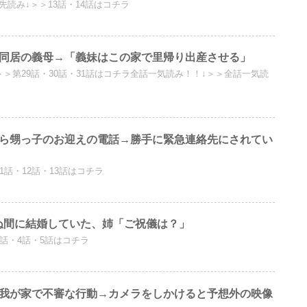
先読み↓＞＞13話・14話はコチラ
に同居の義母→「義妹はこの家で里帰り出産させる」
↓＞＞第29話・30話・31話はコチラ全話一気読み！！↓＞＞全話一気読
から甥っ子のお迎えの電話→勝手に緊急連絡先にされてい
11話・12話・13話はコチラ
ぬ間に結婚していた、姉「ご祝儀は？」
3話・4話・5話はコチラ
が我が家で不審な行動→カメラをしかけると予想外の映像