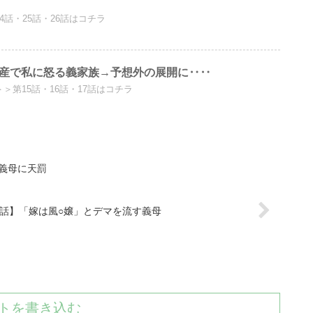
24話・25話・26話はコチラ
遺産で私に怒る義家族→予想外の展開に‥‥
＞＞第15話・16話・17話はコチラ
義母に天罰
1話】「嫁は風○嬢」とデマを流す義母
トを書き込む