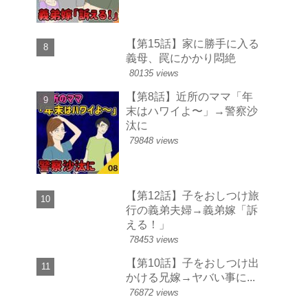
【第15話】家に勝手に入る
義母、罠にかかり悶絶
80135 views
【第8話】近所のママ「年
末はハワイよ〜」→警察沙
汰に
79848 views
【第12話】子をおしつけ旅
行の義弟夫婦→義弟嫁「訴
える！」
78453 views
【第10話】子をおしつけ出
かける兄嫁→ヤバい事に...
76872 views