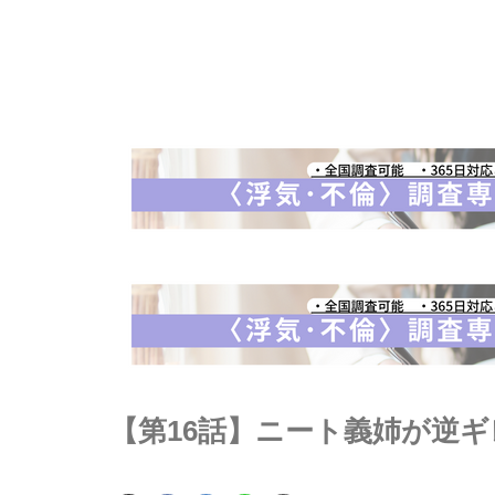
【第16話】ニート義姉が逆