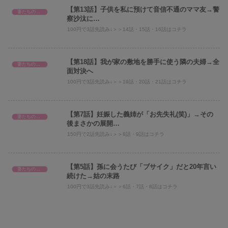
【第13話】子供を私に預けて音信不通のママ友→警
妻たちのヤバい義母へのスカッと話！
察沙汰に…
100円で3話先読み↓＞＞14話・15話・16話はコチラ
【第18話】我が家の敷地を勝手に使う隣の夫婦→全
妻たちのヤバい義母へのスカッと話！
面対決へ
100円で3話先読み↓＞＞19話・20話・21話はコチラ
【第7話】妊娠した義姉が「お先失礼(笑)」→その
妻たちのヤバい義母へのスカッと話！
後まさかの展開…
150円で2話先読み↓＞＞8話・9話はコチラ
【第5話】孫に会うたび「ブサイク」だと20年言い
妻たちのヤバい義母へのスカッと話！
続けた→姑の末路
100円で3話先読み↓＞＞6話・7話・8話はコチラ