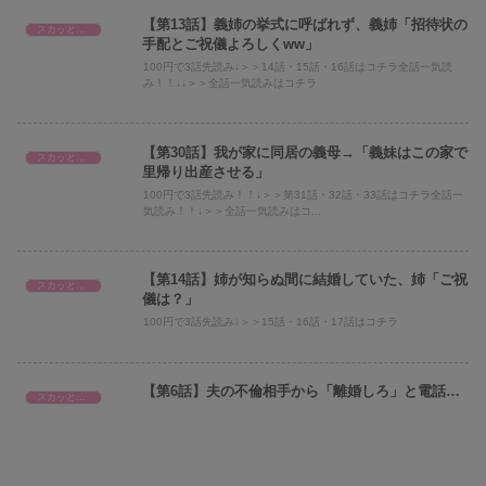
【第13話】義姉の挙式に呼ばれず、義姉「招待状の
スカッとまとめ
手配とご祝儀よろしくww」
100円で3話先読み↓＞＞14話・15話・16話はコチラ全話一気読
み！！↓↓＞＞全話一気読みはコチラ
【第30話】我が家に同居の義母→「義妹はこの家で
スカッとまとめ
里帰り出産させる」
100円で3話先読み！！↓＞＞第31話・32話・33話はコチラ全話一
気読み！！↓＞＞全話一気読みはコ...
【第14話】姉が知らぬ間に結婚していた、姉「ご祝
スカッとまとめ
儀は？」
100円で3話先読み↓＞＞15話・16話・17話はコチラ
【第6話】夫の不倫相手から「離婚しろ」と電話…
スカッとまとめ