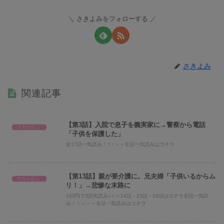
さきよみをフォローする
さきよみ
関連記事
【第3話】入院で息子を義実家に→警察から電話
スカッとまとめ
「子供を保護した」
全17話一気読み！！↓＞＞全話一気読みはコチラ
【第13話】親が要介護に。兄夫婦「子供いるからム
スカッとまとめ
リ！」→悲惨な末路に
100円で3話先読み↓＞＞14話・15話・16話はコチラ全話一気読
み！！↓↓＞＞全話一気読みはコチラ