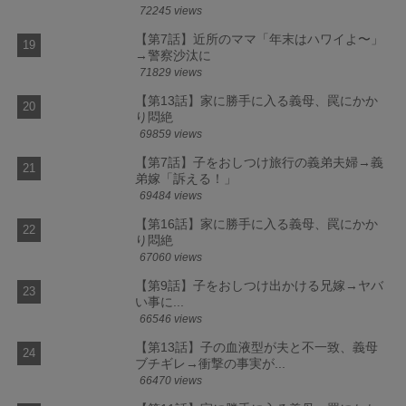
72245 views
【第7話】近所のママ「年末はハワイよ〜」
→警察沙汰に
71829 views
【第13話】家に勝手に入る義母、罠にかか
り悶絶
69859 views
【第7話】子をおしつけ旅行の義弟夫婦→義
弟嫁「訴える！」
69484 views
【第16話】家に勝手に入る義母、罠にかか
り悶絶
67060 views
【第9話】子をおしつけ出かける兄嫁→ヤバ
い事に...
66546 views
【第13話】子の血液型が夫と不一致、義母
ブチギレ→衝撃の事実が...
66470 views