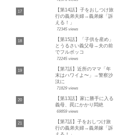
【第14話】子をおしつけ旅
行の義弟夫婦→義弟嫁「訴
える！」
72345 views
【第15話】「子供を産め」
とうるさい義父母→夫の前
でフルボッコ
72245 views
【第7話】近所のママ「年
末はハワイよ〜」→警察沙
汰に
71829 views
【第13話】家に勝手に入る
義母、罠にかかり悶絶
69859 views
【第7話】子をおしつけ旅
行の義弟夫婦→義弟嫁「訴
える！」