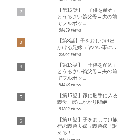
【第12話】「子供を産め」
とうるさい義父母→夫の前
でフルボッコ
88459 views
【第8話】子をおしつけ出
かける兄嫁→ヤバい事に...
85044 views
【第13話】「子供を産め」
とうるさい義父母→夫の前
でフルボッコ
84478 views
【第17話】家に勝手に入る
義母、罠にかかり悶絶
83202 views
【第16話】子をおしつけ旅
行の義弟夫婦→義弟嫁「訴
える！」
80986 views