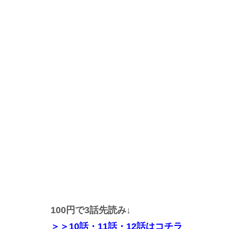
100円で3話先読み↓
＞＞
10話・11話・12話
はコチラ