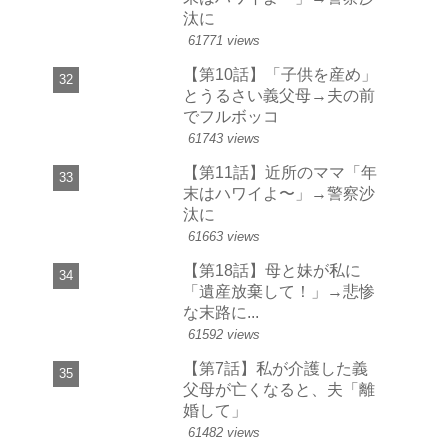
汰に
61771 views
【第10話】「子供を産め」
とうるさい義父母→夫の前
でフルボッコ
61743 views
【第11話】近所のママ「年
末はハワイよ〜」→警察沙
汰に
61663 views
【第18話】母と妹が私に
「遺産放棄して！」→悲惨
な末路に...
61592 views
【第7話】私が介護した義
父母が亡くなると、夫「離
婚して」
61482 views