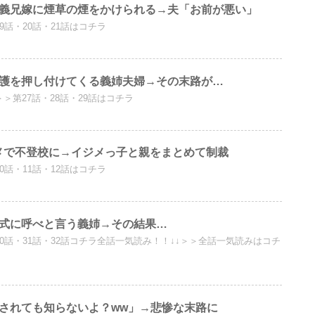
、義兄嫁に煙草の煙をかけられる→夫「お前が悪い」
19話・20話・21話はコチラ
介護を押し付けてくる義姉夫婦→その末路が…
＞＞第27話・28話・29話はコチラ
メで不登校に→イジメっ子と親をまとめて制裁
10話・11話・12話はコチラ
婚式に呼べと言う義姉→その結果…
＞30話・31話・32話コチラ全話一気読み！！↓↓＞＞全話一気読みはコチ
婚されても知らないよ？ww」→悲惨な末路に