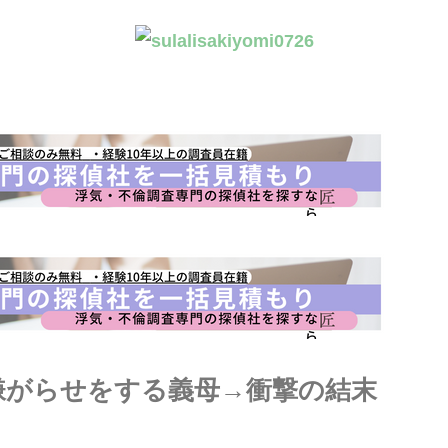
嫌がらせをする義母→衝撃の結末