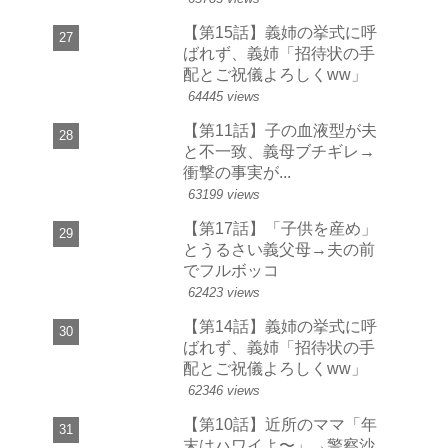
【第15話】義姉の挙式に呼
ばれず、義姉「招待状の手
配とご祝儀よろしくww」
64445 views
【第11話】子の血液型が夫
と不一致、義母ブチギレ→
衝撃の事実が...
63199 views
【第17話】「子供を産め」
とうるさい義父母→夫の前
でフルボッコ
62423 views
【第14話】義姉の挙式に呼
ばれず、義姉「招待状の手
配とご祝儀よろしくww」
62346 views
【第10話】近所のママ「年
末はハワイよ〜」→警察沙