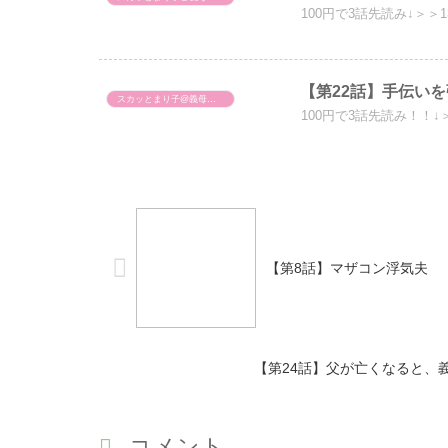
100円で3話先読み↓＞＞
【第22話】手伝い
スカッとまり子@義母、旦那への仕返し
100円で3話先読み！！↓
【第8話】マザコン浮気夫
【第24話】父が亡くなると、
コメント