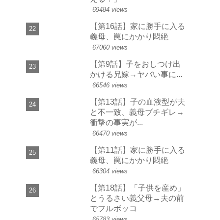
69484 views
【第16話】家に勝手に入る
義母、罠にかかり悶絶
67060 views
【第9話】子をおしつけ出
かける兄嫁→ヤバい事に...
66546 views
【第13話】子の血液型が夫
と不一致、義母ブチギレ→
衝撃の事実が...
66470 views
【第11話】家に勝手に入る
義母、罠にかかり悶絶
66304 views
【第18話】「子供を産め」
とうるさい義父母→夫の前
でフルボッコ
65783 views