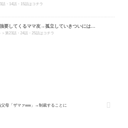
13話・14話・15話はコチラ
を強要してくるママ友→孤立していきついには…
＞＞第23話・24話・25話はコチラ
義父母「ザマァww」→制裁することに