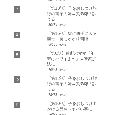
【第13話】子をおしつけ旅
行の義弟夫婦→義弟嫁「訴
える！」
80654 views
【第15話】家に勝手に入る
義母、罠にかかり悶絶
80135 views
【第8話】近所のママ「年
末はハワイよ〜」→警察沙
汰に
79848 views
【第12話】子をおしつけ旅
行の義弟夫婦→義弟嫁「訴
える！」
78453 views
【第10話】子をおしつけ出
かける兄嫁→ヤバい事に...
76872 views