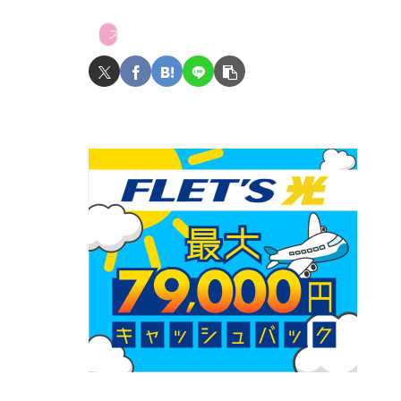
スカッとまり子@義母、旦那への仕返し