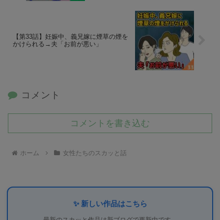
【第33話】妊娠中、義兄嫁に煙草の煙を
かけられる→夫「お前が悪い」
コメント
コメントを書き込む
ホーム
女性たちのスカッと話
✨ 新しい作品はこちら