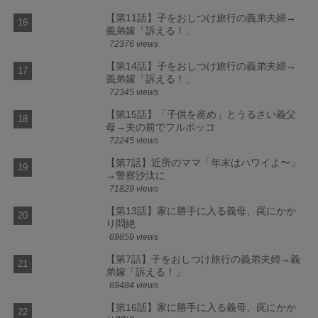
【第11話】子をおしつけ旅行の義弟夫婦→
義弟嫁「訴える！」
72376 views
【第14話】子をおしつけ旅行の義弟夫婦→
義弟嫁「訴える！」
72345 views
【第15話】「子供を産め」とうるさい義父
母→夫の前でフルボッコ
72245 views
【第7話】近所のママ「年末はハワイよ〜」
→警察沙汰に
71829 views
【第13話】家に勝手に入る義母、罠にかか
り悶絶
69859 views
【第7話】子をおしつけ旅行の義弟夫婦→義
弟嫁「訴える！」
69484 views
【第16話】家に勝手に入る義母、罠にかか