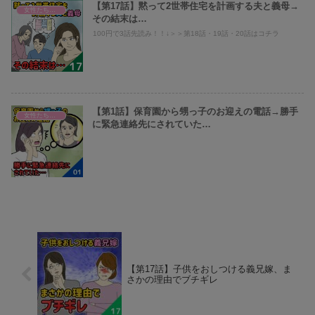
【第17話】黙って2世帯住宅を計画する夫と義母→
女性たちのスカッと話
その結末は…
100円で3話先読み！！↓＞＞第18話・19話・20話はコチラ
【第1話】保育園から甥っ子のお迎えの電話→勝手
女性たちのスカッと話
に緊急連絡先にされていた…
【第17話】子供をおしつける義兄嫁、ま
さかの理由でブチギレ